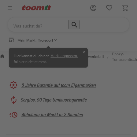
Mein Markt:
Troisdorf
✕
Wissen &
Selbermachen
Epoxy-
Hier kannst du deinen
,
Markt anpassen
Kreativwerkstatt
/
/
/
/
Service
& Ratgeber
Terrassentisch
falls er nicht stimmt.
5 Jahre Garantie auf toom Eigenmarken
Sorglos, 90 Tage Umtauschgarantie
Abholung im Markt in 2 Stunden