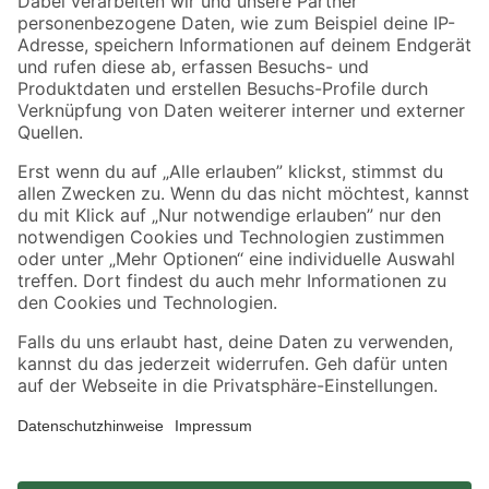
Zahlungsarten
Versandarten
Sicher einkaufen
Jetzt die toom-App herunterladen
Alle Preisangaben in EUR inkl. gesetzl. MwSt.. Die dargestellten Angebote sind unter
Umständen nicht in allen Märkten verfügbar. Die angegebenen Verfügbarkeiten beziehen
sich auf den unter "Mein Markt" ausgewählten toom Baumarkt. Alle Angebote und
Produkte nur solange der Vorrat reicht.
*Paketversand ab 59 € versandkostenfrei, gilt nicht für Artikel mit Speditionsversand, hier
fallen zusätzliche Versandkosten an.