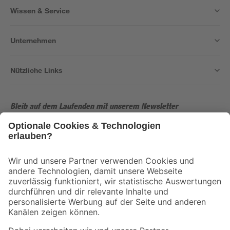
Wissen & Service
Unternehmen
Nützliche Links
Bleib auf dem Laufenden mit unserem Newsletter
Der toom Newsletter: Keine Angebote und Aktionen mehr verpassen!
Zur Newsletter Anmeldung
Folge uns