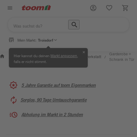
Mein Markt:
Troisdorf
✕
Wissen &
Selbermachen
Garderobe +
Hier kannst du deinen
,
Markt anpassen
Kreativwerkstatt
/
/
/
/
Service
& Ratgeber
Schrank in Tür
falls er nicht stimmt.
5 Jahre Garantie auf toom Eigenmarken
Sorglos, 90 Tage Umtauschgarantie
Abholung im Markt in 2 Stunden