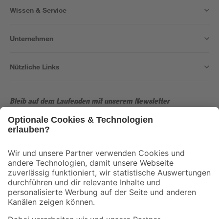
Wissen & Service
Unternehmen
Nützliche Links
Bleib auf dem Laufenden mit unserem Newsletter
Der toom Newsletter: Keine Angebote und Aktionen mehr verpassen!
Zur Newsletter Anmeldung
Folge uns