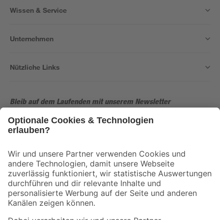
Wissen & Service
Unternehmen
Nützliche Links
Bleib auf dem Laufenden mit unserem Newsletter
Der toom Newsletter: Keine Angebote und Aktionen mehr verpassen!
Zur Newsletter Anmeldung
Folge uns