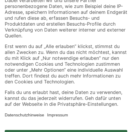
Zahlungsarten
Versandarten
Sicher einkaufen
Jetzt die toom-App herunterladen
Alle Preisangaben in EUR inkl. gesetzl. MwSt.. Die dargestellten Angebote sind unter
Umständen nicht in allen Märkten verfügbar. Die angegebenen Verfügbarkeiten beziehen
sich auf den unter "Mein Markt" ausgewählten toom Baumarkt. Alle Angebote und
Produkte nur solange der Vorrat reicht.
*Paketversand ab 59 € versandkostenfrei, gilt nicht für Artikel mit Speditionsversand, hier
fallen zusätzliche Versandkosten an.