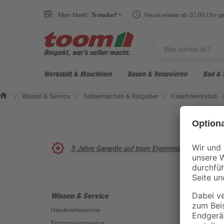
Mein Markt:
Troisdorf
Heute wieder ab 07:00 Uhr ge
Werkstatt & Maschinen
Bauen & Renovieren
Bad & 
Wissen & Service
Selbermachen & Ratgeber
Kreativwerkstatt
/
/
/
5 Jahre Garantie auf toom Eigenmarken
Wissen & Service
Unterne
Handwerksservice
Über uns
Entsorgungsservice
Karriere