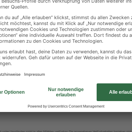
Zur Newsletter 
Zahlungsarten
eit
Bestell- & Lieferservices
ungen
Versand
Folge uns
Programm
Rückgabe
Vorteilskarte
Gutscheine
Verkaufsoffene Sonntage
rten
Sicher einkaufen
Jetzt die toom-App
sind unter Umständen nicht in allen Märkten verfügbar. Die angegebenen Verfügbarkeiten beziehen s