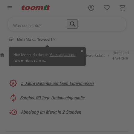
Mein Markt:
Troisdorf
✕
Wissen &
Selbermachen &
Hochbeet
Hier kannst du deinen
,
Markt anpassen
Kreativwerkstatt
/
/
/
/
Service
Ratgeber
erweitern
falls er nicht stimmt.
5 Jahre Garantie auf toom Eigenmarken
Sorglos, 90 Tage Umtauschgarantie
Abholung im Markt in 2 Stunden