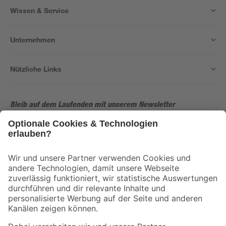
Wissen & Service
Unternehmen
Nützliche Links
Bleib auf dem Laufenden mit unserem Newsletter
Der toom Newsletter: Keine Angebote und Aktionen mehr verpassen!
Zur Newsletter Anmeldung
Folge uns