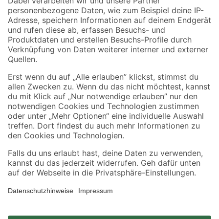
Zahlungsarten
Versandarten
Sicher einkaufen
Jetzt die toom-App herunterladen
Alle Preisangaben in EUR inkl. gesetzl. MwSt.. Die dargestellten Angebote sind unter
Umständen nicht in allen Märkten verfügbar. Die angegebenen Verfügbarkeiten beziehen
sich auf den unter "Mein Markt" ausgewählten toom Baumarkt. Alle Angebote und
Produkte nur solange der Vorrat reicht.
*Paketversand ab 59 € versandkostenfrei, gilt nicht für Artikel mit Speditionsversand, hier
fallen zusätzliche Versandkosten an.