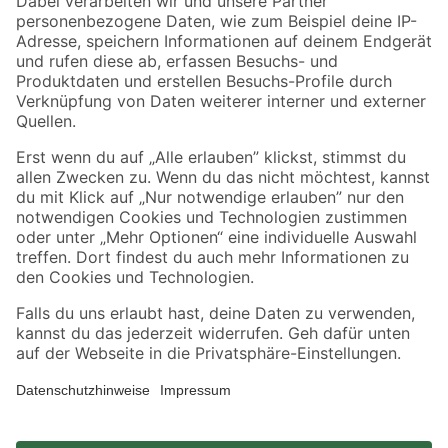
Zahlungsarten
Versandarten
Sicher einkaufen
Jetzt die toom-App herunterladen
Alle Preisangaben in EUR inkl. gesetzl. MwSt.. Die dargestellten Angebote sind unter
Umständen nicht in allen Märkten verfügbar. Die angegebenen Verfügbarkeiten beziehen
sich auf den unter "Mein Markt" ausgewählten toom Baumarkt. Alle Angebote und
Produkte nur solange der Vorrat reicht.
*Paketversand ab 59 € versandkostenfrei, gilt nicht für Artikel mit Speditionsversand, hier
fallen zusätzliche Versandkosten an.