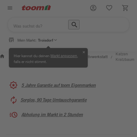
Mein Markt:
Troisdorf
✕
Wissen &
Selbermachen &
Katzen
Hier kannst du deinen
,
Markt anpassen
Kreativwerkstatt
/
/
/
/
Service
Ratgeber
Kratzbaum
falls er nicht stimmt.
5 Jahre Garantie auf toom Eigenmarken
Sorglos, 90 Tage Umtauschgarantie
Abholung im Markt in 2 Stunden