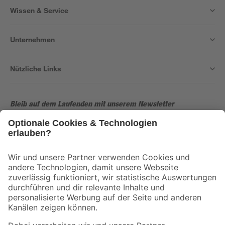
Wissen & Service
Unternehmen
Nützliche Links
Bleib auf dem Laufenden mit unserem Newsletter
Der toom Newsletter: Keine Angebote und Aktionen mehr verpassen!
Zur Newsletter Anmeldung
Folge uns