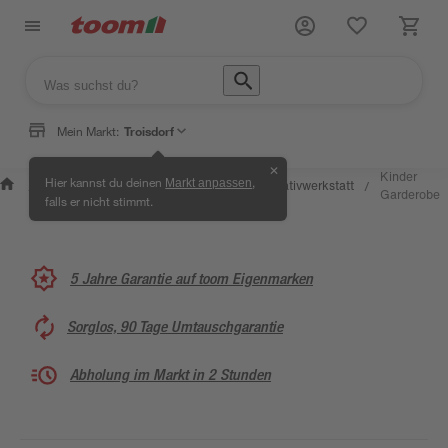
Mein Markt:
Troisdorf
✕
Wissen &
Selbermachen &
Kinder
Hier kannst du deinen
,
Markt anpassen
Kreativwerkstatt
/
/
/
/
Service
Ratgeber
Garderobe
falls er nicht stimmt.
5 Jahre Garantie auf toom Eigenmarken
Sorglos, 90 Tage Umtauschgarantie
Abholung im Markt in 2 Stunden