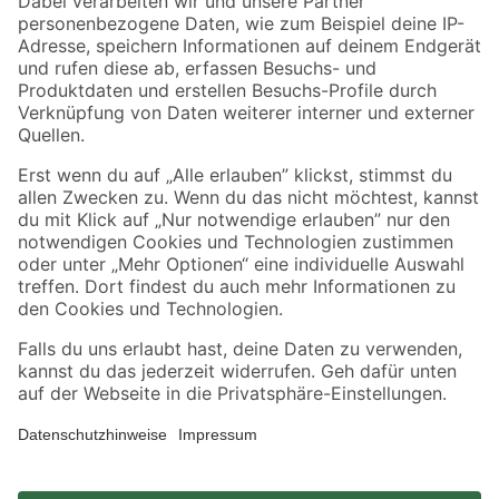
Zahlungsarten
Versandarten
Sicher einkaufen
Jetzt die toom-App herunterladen
Alle Preisangaben in EUR inkl. gesetzl. MwSt.. Die dargestellten Angebote sind unter
Umständen nicht in allen Märkten verfügbar. Die angegebenen Verfügbarkeiten beziehen
sich auf den unter "Mein Markt" ausgewählten toom Baumarkt. Alle Angebote und
Produkte nur solange der Vorrat reicht.
*Paketversand ab 59 € versandkostenfrei, gilt nicht für Artikel mit Speditionsversand, hier
fallen zusätzliche Versandkosten an.