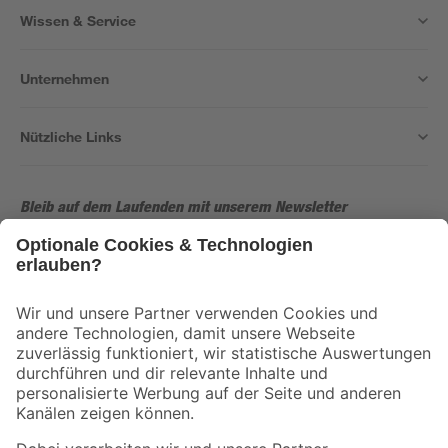
Wissen & Service
Unternehmen
Nützliche Links
Bleib auf dem Laufenden mit unserem Newsletter
Der toom Newsletter: Keine Angebote und Aktionen mehr verpassen!
Zur Newsletter Anmeldung
Folge uns