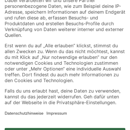
Zahlungsarten
Versandarten
Sicher einkaufen
Jetzt die toom-App herunterladen
Alle Preisangaben in EUR inkl. gesetzl. MwSt.. Die dargestellten Angebote sind unter
Umständen nicht in allen Märkten verfügbar. Die angegebenen Verfügbarkeiten beziehen
sich auf den unter "Mein Markt" ausgewählten toom Baumarkt. Alle Angebote und
Produkte nur solange der Vorrat reicht.
*Paketversand ab 59 € versandkostenfrei, gilt nicht für Artikel mit Speditionsversand, hier
fallen zusätzliche Versandkosten an.