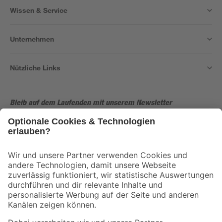
Wissen & Service
Unternehmen
Nützliche Links
Bleib auf dem Laufenden mit unserem Newsletter
Der toom Newsletter: Keine Angebote und Aktionen mehr verpassen!
Zur Newsletter Anmeldung
Folge uns