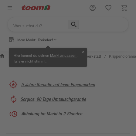
Mein Markt:
Troisdorf
✕
Wissen &
Selbermachen
Hier kannst du deinen
,
Markt anpassen
Kreativwerkstatt
Krippendiorama
/
/
/
/
Service
& Ratgeber
falls er nicht stimmt.
5 Jahre Garantie auf toom Eigenmarken
Sorglos, 90 Tage Umtauschgarantie
Abholung im Markt in 2 Stunden