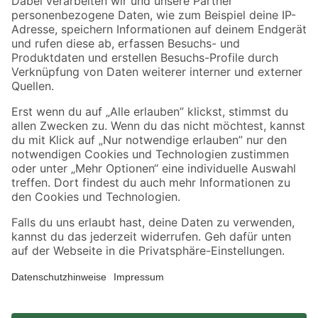
Zahlungsarten
Versandarten
Sicher einkaufen
Jetzt die toom-App herunterladen
Alle Preisangaben in EUR inkl. gesetzl. MwSt.. Die dargestellten Angebote sind unter
Umständen nicht in allen Märkten verfügbar. Die angegebenen Verfügbarkeiten beziehen
sich auf den unter "Mein Markt" ausgewählten toom Baumarkt. Alle Angebote und
Produkte nur solange der Vorrat reicht.
*Paketversand ab 59 € versandkostenfrei, gilt nicht für Artikel mit Speditionsversand, hier
fallen zusätzliche Versandkosten an.