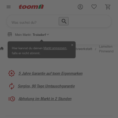
Mein Markt:
Troisdorf
✕
Wissen &
Selbermachen &
Lamellen
Hier kannst du deinen
,
Markt anpassen
Kreativwerkstatt
/
/
/
/
Service
Ratgeber
Pinnwand
falls er nicht stimmt.
5 Jahre Garantie auf toom Eigenmarken
Sorglos, 90 Tage Umtauschgarantie
Abholung im Markt in 2 Stunden