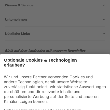
Wissen & Service
Unternehmen
Nützliche Links
Bleib auf dem Laufenden mit unserem Newsletter
Der toom Newsletter: Keine Angebote und Aktionen mehr verpassen!
Zur Newsletter Anmeldung
Folge uns