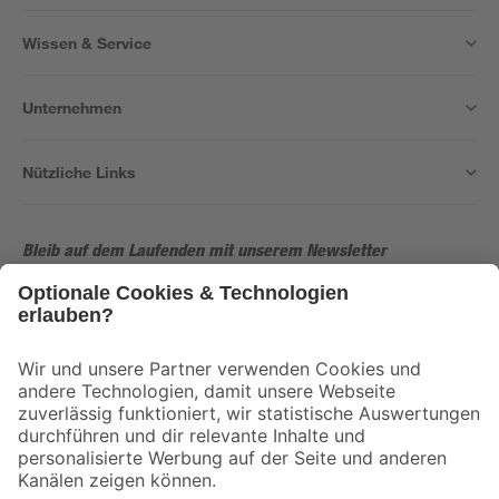
Wissen & Service
Unternehmen
Nützliche Links
Bleib auf dem Laufenden mit unserem Newsletter
Der toom Newsletter: Keine Angebote und Aktionen mehr verpassen!
Zur Newsletter Anmeldung
Folge uns