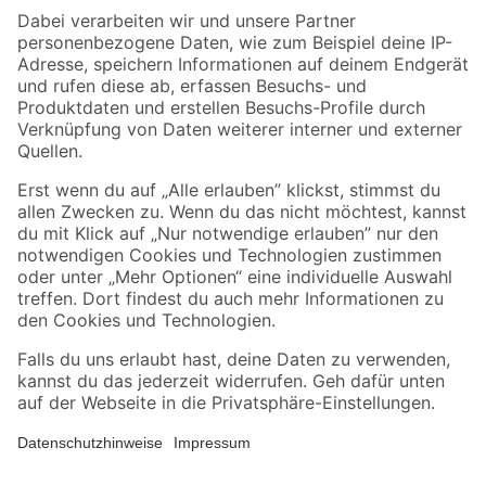
Zahlungsarten
Versandarten
Sicher einkaufen
Jetzt die toom-App herunterladen
Alle Preisangaben in EUR inkl. gesetzl. MwSt.. Die dargestellten Angebote sind unter
Umständen nicht in allen Märkten verfügbar. Die angegebenen Verfügbarkeiten beziehen
sich auf den unter "Mein Markt" ausgewählten toom Baumarkt. Alle Angebote und
Produkte nur solange der Vorrat reicht.
*Paketversand ab 59 € versandkostenfrei, gilt nicht für Artikel mit Speditionsversand, hier
fallen zusätzliche Versandkosten an.