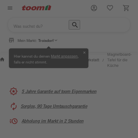
Mein Markt:
Troisdorf
✕
Magnetboard-
Hier kannst du deinen
,
Markt anpassen
Wissen &
Selbermachen
Kreativwerkstatt
Tafel für die
/
/
/
/
falls er nicht stimmt.
Service
& Ratgeber
Küche
5 Jahre Garantie auf toom Eigenmarken
Sorglos, 90 Tage Umtauschgarantie
Abholung im Markt in 2 Stunden