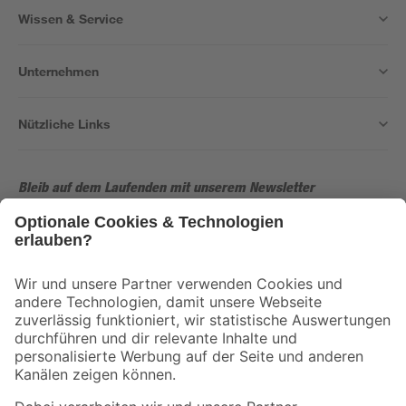
Wissen & Service
Unternehmen
Nützliche Links
Bleib auf dem Laufenden mit unserem Newsletter
Der toom Newsletter: Keine Angebote und Aktionen mehr verpassen!
Zur Newsletter Anmeldung
Folge uns