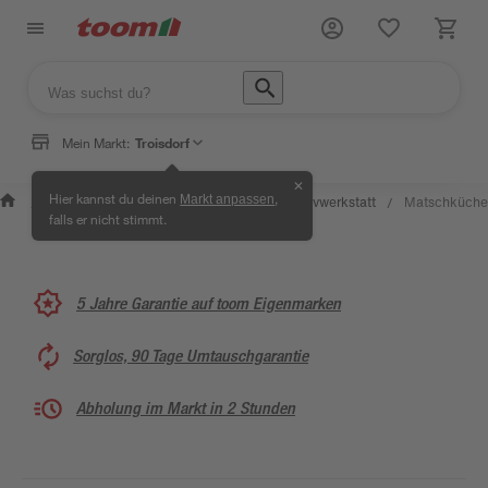
Mein Markt:
Troisdorf
✕
Wissen &
Selbermachen &
Hier kannst du deinen
,
Markt anpassen
Kreativwerkstatt
Matschküche
/
/
/
/
Service
Ratgeber
falls er nicht stimmt.
5 Jahre Garantie auf toom Eigenmarken
Sorglos, 90 Tage Umtauschgarantie
Abholung im Markt in 2 Stunden