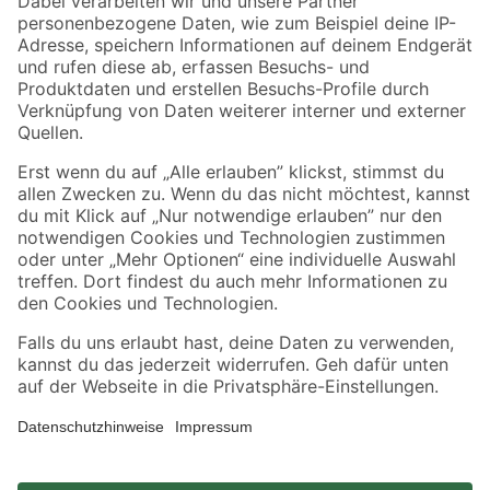
Zahlungsarten
Versandarten
Sicher einkaufen
Jetzt die toom-App herunterladen
Alle Preisangaben in EUR inkl. gesetzl. MwSt.. Die dargestellten Angebote sind unter
Umständen nicht in allen Märkten verfügbar. Die angegebenen Verfügbarkeiten beziehen
sich auf den unter "Mein Markt" ausgewählten toom Baumarkt. Alle Angebote und
Produkte nur solange der Vorrat reicht.
*Paketversand ab 59 € versandkostenfrei, gilt nicht für Artikel mit Speditionsversand, hier
fallen zusätzliche Versandkosten an.