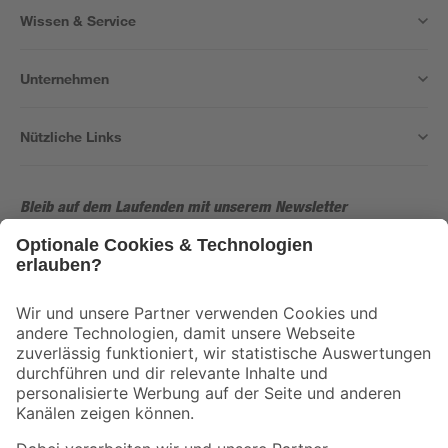
Wissen & Service
Unternehmen
Nützliche Links
Bleib auf dem Laufenden mit unserem Newsletter
Der toom Newsletter: Keine Angebote und Aktionen mehr verpassen!
Zur Newsletter Anmeldung
Folge uns