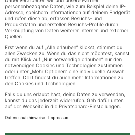
Zahlungsarten
Versandarten
Sicher einkaufen
Jetzt die toom-App herunterladen
Alle Preisangaben in EUR inkl. gesetzl. MwSt.. Die dargestellten Angebote sind unter
Umständen nicht in allen Märkten verfügbar. Die angegebenen Verfügbarkeiten beziehen
sich auf den unter "Mein Markt" ausgewählten toom Baumarkt. Alle Angebote und
Produkte nur solange der Vorrat reicht.
*Paketversand ab 59 € versandkostenfrei, gilt nicht für Artikel mit Speditionsversand, hier
fallen zusätzliche Versandkosten an.