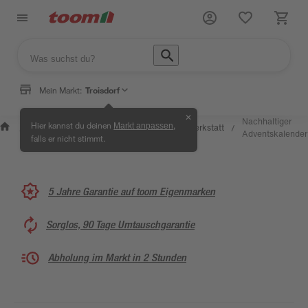
Mein Markt:
Troisdorf
✕
Wissen &
Selbermachen
Nachhaltiger
Hier kannst du deinen
,
Markt anpassen
Kreativwerkstatt
/
/
/
/
Service
& Ratgeber
Adventskalender
falls er nicht stimmt.
5 Jahre Garantie auf toom Eigenmarken
Sorglos, 90 Tage Umtauschgarantie
Abholung im Markt in 2 Stunden