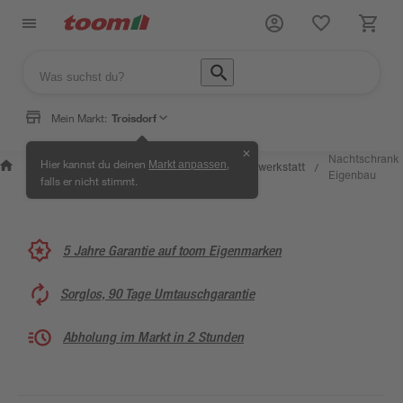
Mein Markt:
Troisdorf
✕
Wissen &
Selbermachen
Nachtschrank
Hier kannst du deinen
,
Markt anpassen
Kreativwerkstatt
/
/
/
/
Service
& Ratgeber
Eigenbau
falls er nicht stimmt.
5 Jahre Garantie auf toom Eigenmarken
Sorglos, 90 Tage Umtauschgarantie
Abholung im Markt in 2 Stunden