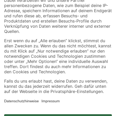
Zahlungsarten
Versandarten
Sicher einkaufen
Jetzt die toom-App herunterladen
Alle Preisangaben in EUR inkl. gesetzl. MwSt.. Die dargestellten Angebote sind unter
Umständen nicht in allen Märkten verfügbar. Die angegebenen Verfügbarkeiten beziehen
sich auf den unter "Mein Markt" ausgewählten toom Baumarkt. Alle Angebote und
Produkte nur solange der Vorrat reicht.
*Paketversand ab 59 € versandkostenfrei, gilt nicht für Artikel mit Speditionsversand, hier
fallen zusätzliche Versandkosten an.