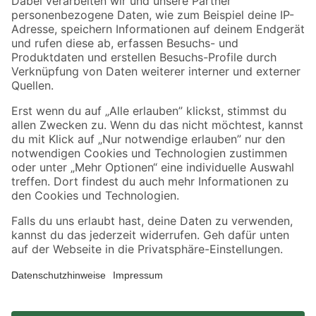
Zahlungsarten
Versandarten
Sicher einkaufen
Jetzt die toom-App herunterladen
Alle Preisangaben in EUR inkl. gesetzl. MwSt.. Die dargestellten Angebote sind unter
Umständen nicht in allen Märkten verfügbar. Die angegebenen Verfügbarkeiten beziehen
sich auf den unter "Mein Markt" ausgewählten toom Baumarkt. Alle Angebote und
Produkte nur solange der Vorrat reicht.
*Paketversand ab 59 € versandkostenfrei, gilt nicht für Artikel mit Speditionsversand, hier
fallen zusätzliche Versandkosten an.