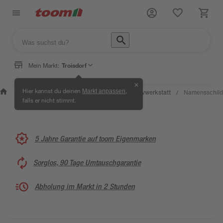
Mein Markt:
Troisdorf
✕
Wissen &
Selbermachen &
Hier kannst du deinen
,
Markt anpassen
Kreativwerkstatt
Namensschild
/
/
/
/
Service
Ratgeber
falls er nicht stimmt.
5 Jahre Garantie auf toom Eigenmarken
Sorglos, 90 Tage Umtauschgarantie
Abholung im Markt in 2 Stunden