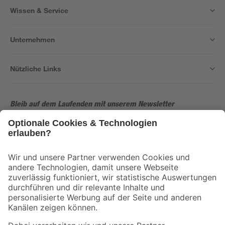
Wissen & Service
Unternehmen
Nützliche Links
Bleib auf dem Laufenden mit unserem Newsletter
Der toom Newsletter: Keine Angebote und Aktionen mehr verpassen!
Zur Newsletter Anmeldung
Folge uns