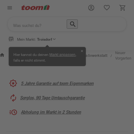
Mein Markt:
Troisdorf
✕
Wissen &
Selbermachen &
Neuer
Hier kannst du deinen
,
Markt anpassen
Kreativwerkstatt
/
/
/
/
Service
Ratgeber
Vorgarten
falls er nicht stimmt.
5 Jahre Garantie auf toom Eigenmarken
Sorglos, 90 Tage Umtauschgarantie
Abholung im Markt in 2 Stunden