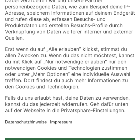
Zahlungsarten
Versandarten
Sicher einkaufen
Jetzt die toom-App herunterladen
Alle Preisangaben in EUR inkl. gesetzl. MwSt.. Die dargestellten Angebote sind unter
Umständen nicht in allen Märkten verfügbar. Die angegebenen Verfügbarkeiten beziehen
sich auf den unter "Mein Markt" ausgewählten toom Baumarkt. Alle Angebote und
Produkte nur solange der Vorrat reicht.
*Paketversand ab 59 € versandkostenfrei, gilt nicht für Artikel mit Speditionsversand, hier
fallen zusätzliche Versandkosten an.