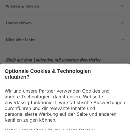
Wissen & Service
Unternehmen
Nützliche Links
Bleib auf dem Laufenden mit unserem Newsletter
Der toom Newsletter: Keine Angebote und Aktionen mehr verpassen!
Zur Newsletter Anmeldung
Folge uns