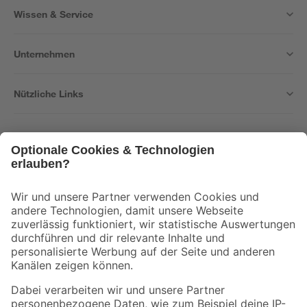
Wissen & Service
Unternehmen
Nützliche Links
Bleib auf dem Laufenden mit unserem Newsletter
Der toom Newsletter: Keine Angebote und Aktionen mehr verpassen!
Zur Newsletter Anmeldung
Folge uns