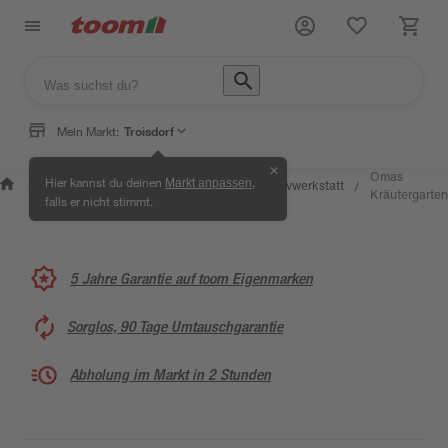
Mein Markt:
Troisdorf
✕
Wissen &
Selbermachen &
Omas
Hier kannst du deinen
,
Markt anpassen
Kreativwerkstatt
/
/
/
/
Service
Ratgeber
Kräutergarten
falls er nicht stimmt.
5 Jahre Garantie auf toom Eigenmarken
Sorglos, 90 Tage Umtauschgarantie
Abholung im Markt in 2 Stunden