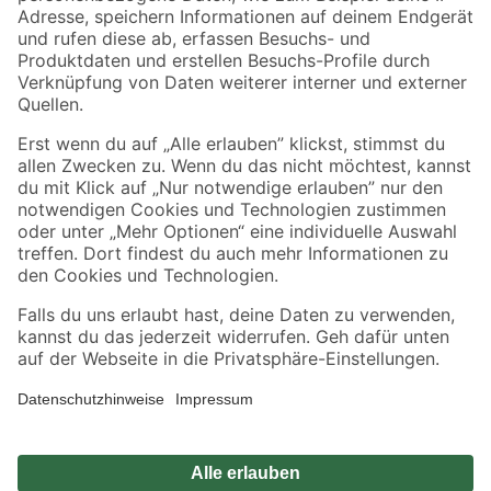
Zahlungsarten
Versandarten
Sicher einkaufen
Jetzt die toom-App herunterladen
Alle Preisangaben in EUR inkl. gesetzl. MwSt.. Die dargestellten Angebote sind unter
Umständen nicht in allen Märkten verfügbar. Die angegebenen Verfügbarkeiten beziehen
sich auf den unter "Mein Markt" ausgewählten toom Baumarkt. Alle Angebote und
Produkte nur solange der Vorrat reicht.
*Paketversand ab 59 € versandkostenfrei, gilt nicht für Artikel mit Speditionsversand, hier
fallen zusätzliche Versandkosten an.