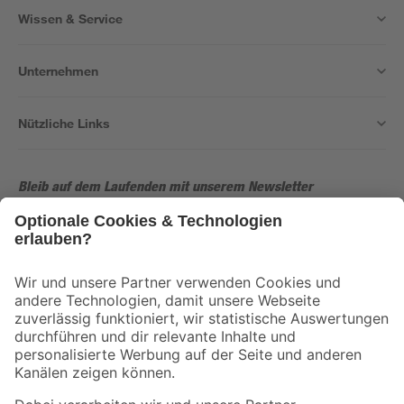
Wissen & Service
Unternehmen
Nützliche Links
Bleib auf dem Laufenden mit unserem Newsletter
Der toom Newsletter: Keine Angebote und Aktionen mehr verpassen!
Zur Newsletter Anmeldung
Folge uns