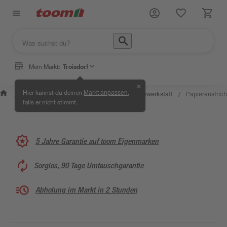
Mein Markt:
Troisdorf
✕
Wissen &
Selbermachen
Hier kannst du deinen
,
Markt anpassen
Kreativwerkstatt
Papieranstrich
/
/
/
/
Service
& Ratgeber
falls er nicht stimmt.
5 Jahre Garantie auf toom Eigenmarken
Sorglos, 90 Tage Umtauschgarantie
Abholung im Markt in 2 Stunden