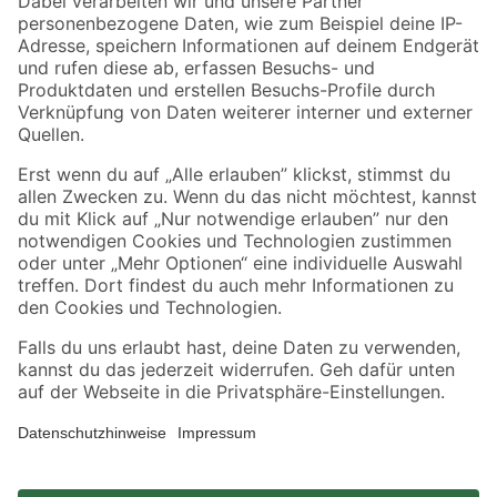
Zahlungsarten
Versandarten
Sicher einkaufen
Jetzt die toom-App herunterladen
Alle Preisangaben in EUR inkl. gesetzl. MwSt.. Die dargestellten Angebote sind unter
Umständen nicht in allen Märkten verfügbar. Die angegebenen Verfügbarkeiten beziehen
sich auf den unter "Mein Markt" ausgewählten toom Baumarkt. Alle Angebote und
Produkte nur solange der Vorrat reicht.
*Paketversand ab 59 € versandkostenfrei, gilt nicht für Artikel mit Speditionsversand, hier
fallen zusätzliche Versandkosten an.