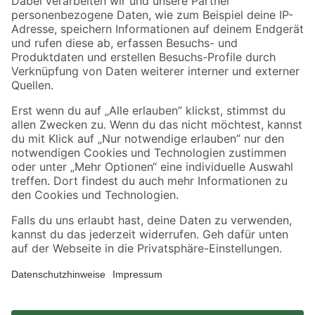
Zahlungsarten
Versandarten
Sicher einkaufen
Jetzt die toom-App herunterladen
Alle Preisangaben in EUR inkl. gesetzl. MwSt.. Die dargestellten Angebote sind unter
Umständen nicht in allen Märkten verfügbar. Die angegebenen Verfügbarkeiten beziehen
sich auf den unter "Mein Markt" ausgewählten toom Baumarkt. Alle Angebote und
Produkte nur solange der Vorrat reicht.
*Paketversand ab 59 € versandkostenfrei, gilt nicht für Artikel mit Speditionsversand, hier
fallen zusätzliche Versandkosten an.