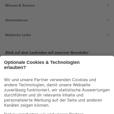
Wissen & Service
Unternehmen
Nützliche Links
Bleib auf dem Laufenden mit unserem Newsletter
Der toom Newsletter: Keine Angebote und Aktionen mehr verpassen!
Zur Newsletter Anmeldung
Folge uns