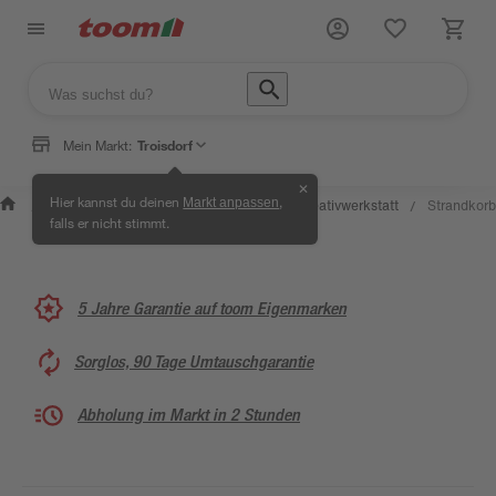
Mein Markt:
Troisdorf
✕
Wissen &
Selbermachen &
Hier kannst du deinen
,
Markt anpassen
Kreativwerkstatt
Strandkorb
/
/
/
/
Service
Ratgeber
falls er nicht stimmt.
5 Jahre Garantie auf toom Eigenmarken
Sorglos, 90 Tage Umtauschgarantie
Abholung im Markt in 2 Stunden