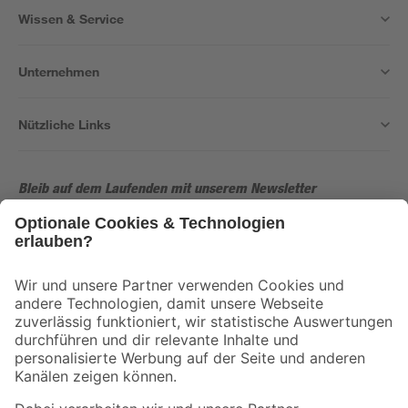
Wissen & Service
Unternehmen
Nützliche Links
Bleib auf dem Laufenden mit unserem Newsletter
Der toom Newsletter: Keine Angebote und Aktionen mehr verpassen!
Zur Newsletter Anmeldung
Folge uns