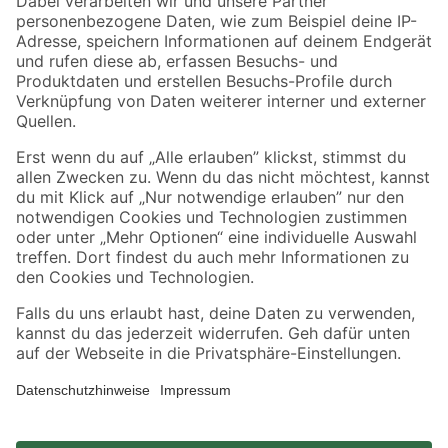
Zahlungsarten
Versandarten
Sicher einkaufen
Jetzt die toom-App herunterladen
Alle Preisangaben in EUR inkl. gesetzl. MwSt.. Die dargestellten Angebote sind unter
Umständen nicht in allen Märkten verfügbar. Die angegebenen Verfügbarkeiten beziehen
sich auf den unter "Mein Markt" ausgewählten toom Baumarkt. Alle Angebote und
Produkte nur solange der Vorrat reicht.
*Paketversand ab 59 € versandkostenfrei, gilt nicht für Artikel mit Speditionsversand, hier
fallen zusätzliche Versandkosten an.