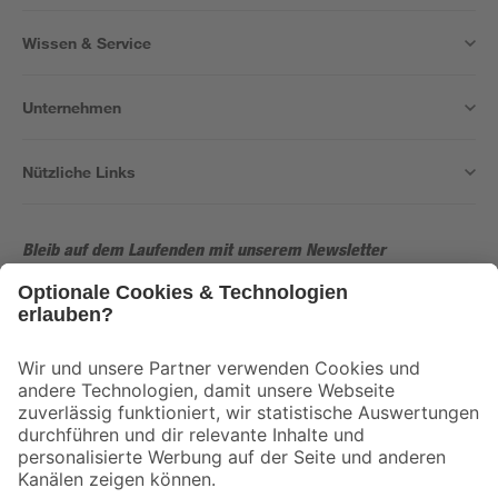
Wissen & Service
Unternehmen
Nützliche Links
Bleib auf dem Laufenden mit unserem Newsletter
Der toom Newsletter: Keine Angebote und Aktionen mehr verpassen!
Zur Newsletter Anmeldung
Folge uns