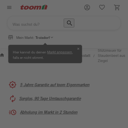
Mein Markt:
Troisdorf
✕
Wissen
Stützmauer für
Hier kannst du deinen
,
Markt anpassen
Selbermachen
&
Kreativwerkstatt
Staudenbeet aus
/
/
/
/
falls er nicht stimmt.
& Ratgeber
Service
Ziegel
5 Jahre Garantie auf toom Eigenmarken
Sorglos, 90 Tage Umtauschgarantie
Abholung im Markt in 2 Stunden