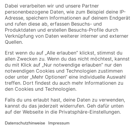
Zahlungsarten
Versandarten
Sicher einkaufen
Jetzt die toom-App herunterladen
Alle Preisangaben in EUR inkl. gesetzl. MwSt.. Die dargestellten Angebote sind unter
Umständen nicht in allen Märkten verfügbar. Die angegebenen Verfügbarkeiten beziehen
sich auf den unter "Mein Markt" ausgewählten toom Baumarkt. Alle Angebote und
Produkte nur solange der Vorrat reicht.
*Paketversand ab 59 € versandkostenfrei, gilt nicht für Artikel mit Speditionsversand, hier
fallen zusätzliche Versandkosten an.