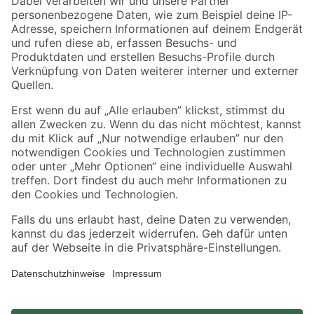
Zahlungsarten
Versandarten
Sicher einkaufen
Jetzt die toom-App herunterladen
Alle Preisangaben in EUR inkl. gesetzl. MwSt.. Die dargestellten Angebote sind unter
Umständen nicht in allen Märkten verfügbar. Die angegebenen Verfügbarkeiten beziehen
sich auf den unter "Mein Markt" ausgewählten toom Baumarkt. Alle Angebote und
Produkte nur solange der Vorrat reicht.
*Paketversand ab 59 € versandkostenfrei, gilt nicht für Artikel mit Speditionsversand, hier
fallen zusätzliche Versandkosten an.