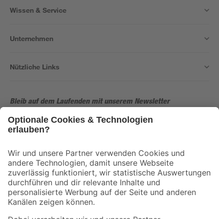
Wissen & Service
Unternehmen
Nützliche Links
Bleib auf dem Laufenden mit unserem Newsletter
Der toom Newsletter: Keine Angebote und Aktionen mehr verpassen!
Zur Newsletter Anmeldung
Folge uns