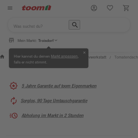
Mein Markt:
Troisdorf
✕
Wissen &
Selbermachen &
Hier kannst du deinen
,
Markt anpassen
Kreativwerkstatt
Tomatendach
/
/
/
/
Service
Ratgeber
falls er nicht stimmt.
5 Jahre Garantie auf toom Eigenmarken
Sorglos, 90 Tage Umtauschgarantie
Abholung im Markt in 2 Stunden