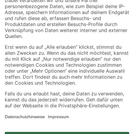
Zahlungsarten
Versandarten
Sicher einkaufen
Jetzt die toom-App herunterladen
Alle Preisangaben in EUR inkl. gesetzl. MwSt.. Die dargestellten Angebote sind unter
Umständen nicht in allen Märkten verfügbar. Die angegebenen Verfügbarkeiten beziehen
sich auf den unter "Mein Markt" ausgewählten toom Baumarkt. Alle Angebote und
Produkte nur solange der Vorrat reicht.
*Paketversand ab 59 € versandkostenfrei, gilt nicht für Artikel mit Speditionsversand, hier
fallen zusätzliche Versandkosten an.