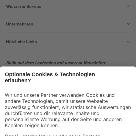
Wissen & Service
Unternehmen
Nützliche Links
Bleib auf dem Laufenden mit unserem Newsletter
Der toom Newsletter: Keine Angebote und Aktionen mehr verpassen!
Zur Newsletter Anmeldung
Folge uns