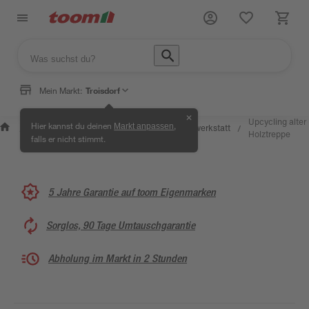
Mein Markt:
Troisdorf
✕
Wissen &
Selbermachen
Upcycling alter
Hier kannst du deinen
,
Markt anpassen
Kreativwerkstatt
/
/
/
/
Service
& Ratgeber
Holztreppe
falls er nicht stimmt.
5 Jahre Garantie auf toom Eigenmarken
Sorglos, 90 Tage Umtauschgarantie
Abholung im Markt in 2 Stunden