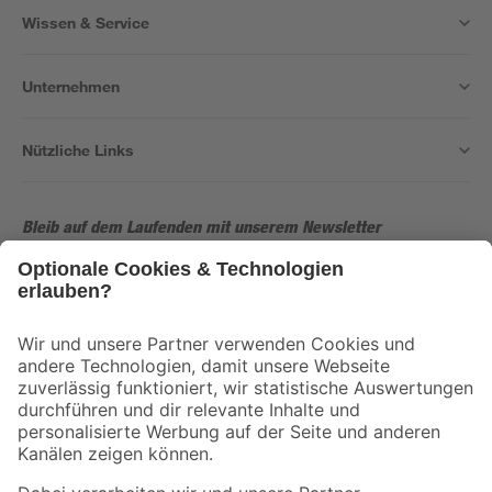
Wissen & Service
Unternehmen
Nützliche Links
Bleib auf dem Laufenden mit unserem Newsletter
Der toom Newsletter: Keine Angebote und Aktionen mehr verpassen!
Zur Newsletter Anmeldung
Folge uns