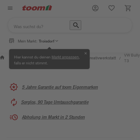
Mein Markt:
Troisdorf
✕
Wissen &
Selbermachen &
VW Bully
Hier kannst du deinen
,
Markt anpassen
Kreativwerkstatt
/
/
/
/
Service
Ratgeber
T3
falls er nicht stimmt.
5 Jahre Garantie auf toom Eigenmarken
Sorglos, 90 Tage Umtauschgarantie
Abholung im Markt in 2 Stunden