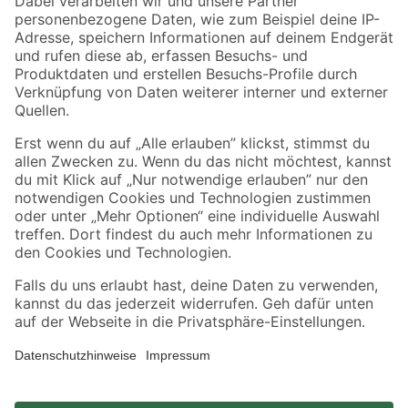
Zahlungsarten
Versandarten
Sicher einkaufen
Jetzt die toom-App herunterladen
Alle Preisangaben in EUR inkl. gesetzl. MwSt.. Die dargestellten Angebote sind unter
Umständen nicht in allen Märkten verfügbar. Die angegebenen Verfügbarkeiten beziehen
sich auf den unter "Mein Markt" ausgewählten toom Baumarkt. Alle Angebote und
Produkte nur solange der Vorrat reicht.
*Paketversand ab 59 € versandkostenfrei, gilt nicht für Artikel mit Speditionsversand, hier
fallen zusätzliche Versandkosten an.