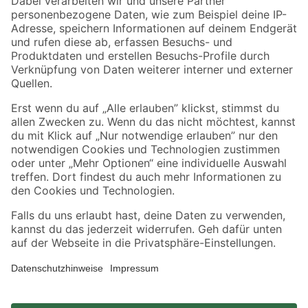
Zahlungsarten
Versandarten
Sicher einkaufen
Jetzt die toom-App herunterladen
Alle Preisangaben in EUR inkl. gesetzl. MwSt.. Die dargestellten Angebote sind unter
Umständen nicht in allen Märkten verfügbar. Die angegebenen Verfügbarkeiten beziehen
sich auf den unter "Mein Markt" ausgewählten toom Baumarkt. Alle Angebote und
Produkte nur solange der Vorrat reicht.
*Paketversand ab 59 € versandkostenfrei, gilt nicht für Artikel mit Speditionsversand, hier
fallen zusätzliche Versandkosten an.