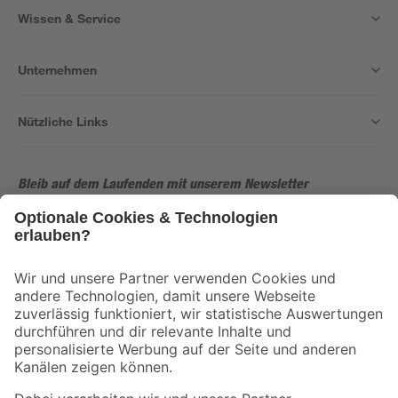
Wissen & Service
Unternehmen
Nützliche Links
Bleib auf dem Laufenden mit unserem Newsletter
Der toom Newsletter: Keine Angebote und Aktionen mehr verpassen!
Zur Newsletter Anmeldung
Folge uns