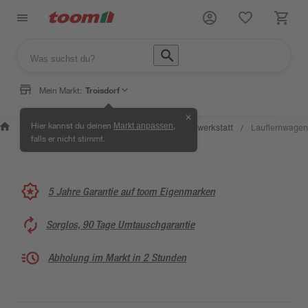
Mein Markt:
Troisdorf
✕
Wissen &
Selbermachen
Hier kannst du deinen
,
Markt anpassen
Kreativwerkstatt
Lauflernwagen
/
/
/
/
Service
& Ratgeber
falls er nicht stimmt.
5 Jahre Garantie auf toom Eigenmarken
Sorglos, 90 Tage Umtauschgarantie
Abholung im Markt in 2 Stunden