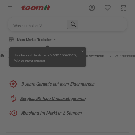
Mein Markt:
Troisdorf
✕
Wissen &
Selbermachen &
Hier kannst du deinen
,
Markt anpassen
Kreativwerkstatt
Wachtelstall
/
/
/
/
Service
Ratgeber
falls er nicht stimmt.
5 Jahre Garantie auf toom Eigenmarken
Sorglos, 90 Tage Umtauschgarantie
Abholung im Markt in 2 Stunden