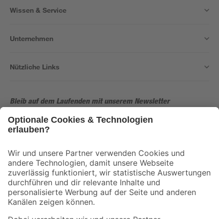
Wissen & Service
Unternehmen
Nützliche Links
Bleib auf dem Laufenden mit unserem Newsletter
Der toom Newsletter: Keine Angebote und Aktionen mehr verpassen!
Zur Newsletter Anmeldung
Folge uns