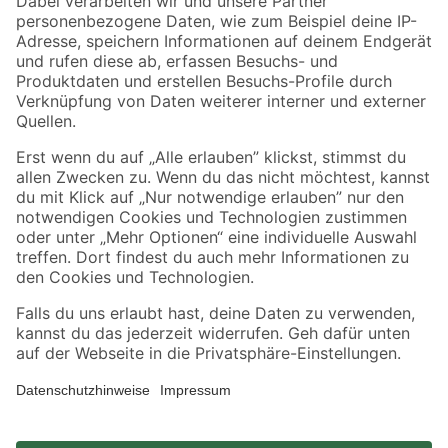
Zahlungsarten
Versandarten
Sicher einkaufen
Jetzt die toom-App herunterladen
Alle Preisangaben in EUR inkl. gesetzl. MwSt.. Die dargestellten Angebote sind unter
Umständen nicht in allen Märkten verfügbar. Die angegebenen Verfügbarkeiten beziehen
sich auf den unter "Mein Markt" ausgewählten toom Baumarkt. Alle Angebote und
Produkte nur solange der Vorrat reicht.
*Paketversand ab 59 € versandkostenfrei, gilt nicht für Artikel mit Speditionsversand, hier
fallen zusätzliche Versandkosten an.