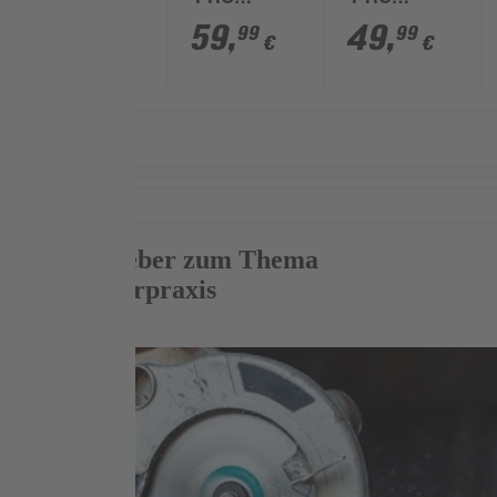
'PRO
'PRO
'PRO
Standard for
Standard for
Standard for
44
,
59
,
49
,
99
99
99
€
€
€
Wood' Ø 8 x
Wood' Ø 6 x
Wood' Ø 8 x
24,7 x 53
38,1 x 60
32,7 x 57
mm
mm
mm
Mehr Ratgeber zum Thema
Heimwerkerpraxis
Weiterlesen