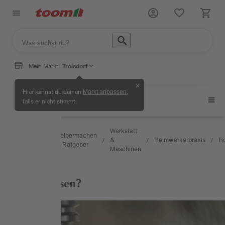
Mein Markt:
Troisdorf
✕
Hier kannst du deinen
,
Markt anpassen
Holzarbeiten
falls er nicht stimmt.
Wissen
Werkstatt
Selbermachen
&
&
Heimwerkerpraxis
Ho
/
/
/
/
/
& Ratgeber
Service
Maschinen
RATGEBER
Was ist Fräsen?