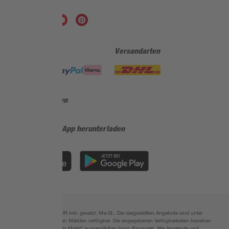
Zahlungsarten
Versandarten
Sicher einkaufen
Jetzt die toom-App herunterladen
Alle Preisangaben in EUR inkl. gesetzl. MwSt.. Die dargestellten Angebote sind unter
Umständen nicht in allen Märkten verfügbar. Die angegebenen Verfügbarkeiten beziehen
sich auf den unter "Mein Markt" ausgewählten toom Baumarkt. Alle Angebote und