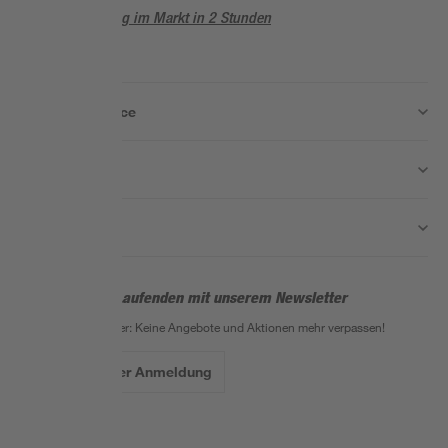
Abholung im Markt in 2 Stunden
Wissen & Service
Unternehmen
Nützliche Links
Bleib auf dem Laufenden mit unserem Newsletter
Der toom Newsletter: Keine Angebote und Aktionen mehr verpassen!
Zur Newsletter Anmeldung
Folge uns