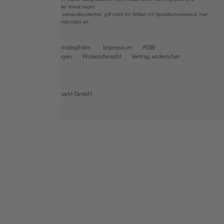
Produkte nur solange der Vorrat reicht.
*Paketversand ab 59 € versandkostenfrei, gilt nicht für Artikel mit Speditionsversand, hier
fallen zusätzliche Versandkosten an.
Datenschutz
Privatsphäre
Impressum
AGB
Nutzungsbedingungen
Widerrufsrecht
Vertrag widerrufen
Barrierefreiheit
© 2026 toom Baumarkt GmbH