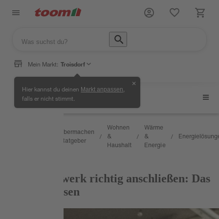
Mein Markt:
Troisdorf
✕
Hier kannst du deinen
,
Markt anpassen
Energielösungen
falls er nicht stimmt.
Wissen
Wohnen
Wärme
Selbermachen
&
&
&
Energielösung
/
/
/
/
/
& Ratgeber
Service
Haushalt
Energie
RATGEBER
Balkonkraftwerk richtig anschließen: Das
musst du wissen