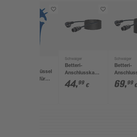
Schwaiger
Schwaiger
Schwaiger
Betteri-
Betteri-
Montageschlüssel
Anschlusskabel
Anschlus
'SOMC4001' für
schwarz 10 m
schwarz 
44
,
69
,
99
99
€
Solarstecker 2
2
,
99
€
Stück