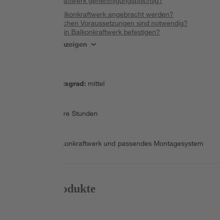
Ist ein Balkonkraftwerk genehmigungspflichtig?
Wo kann ein Balkonkraftwerk angebracht werden?
Welche technischen Voraussetzungen sind notwendig?
Wie lässt sich ein Balkonkraftwerk befestigen?
Alle Schritte anzeigen
Schwierigkeitsgrad
:
mittel
Dauer
:
mehrere Stunden
Material
:
Balkonkraftwerk und passendes Montagesystem
Passende Produkte