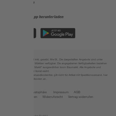
Sicher einkaufen
Jetzt die toom-App herunterladen
Alle Preisangaben in EUR inkl. gesetzl. MwSt.. Die dargestellten Angebote sind unter
Umständen nicht in allen Märkten verfügbar. Die angegebenen Verfügbarkeiten beziehen
sich auf den unter "Mein Markt" ausgewählten toom Baumarkt. Alle Angebote und
Produkte nur solange der Vorrat reicht.
*Paketversand ab 59 € versandkostenfrei, gilt nicht für Artikel mit Speditionsversand, hier
fallen zusätzliche Versandkosten an.
Datenschutz
Privatsphäre
Impressum
AGB
Nutzungsbedingungen
Widerrufsrecht
Vertrag widerrufen
Barrierefreiheit
© 2026 toom Baumarkt GmbH