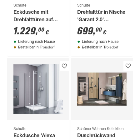
Schulte
Schulte
Eckdusche mit
Drehfalttür in Nische
Drehfalttüren auf
'Garant 2.0'
Fliesen 'Garant 2.0'
Anschlag rechts
1.229
,
699
,
00
00
€
€
Chromoptik 90 x 200
Chromoptik für
Lieferung nach Hause
Lieferung nach Hause
x 90 cm
Duschwanneneinbaumaß
Troisdorf
Troisdorf
Bestellbar in
Bestellbar in
870 - 900 mm
Schulte
Schöner Wohnen Kollektion
Eckdusche 'Alexa
Duschrückwand