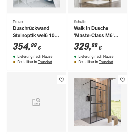
Breuer
Schulte
Duschrückwand
Walk In Dusche
Steinoptik weiß 100
'MasterClass M6'
x 210 cm
teilgerahmt,
354
,
329
,
99
99
€
€
Chromoptik, 80 x
Lieferung nach Hause
Lieferung nach Hause
200 cm
Troisdorf
Troisdorf
Bestellbar in
Bestellbar in