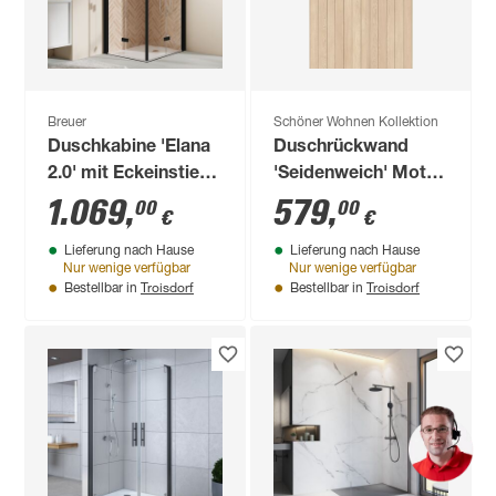
Breuer
Schöner Wohnen Kollektion
Duschkabine 'Elana
Duschrückwand
2.0' mit Eckeinstieg
'Seidenweich' Motiv
mattschwarz 90 x 90
Eichenpfad 150 x
1.069
,
579
,
00
00
€
€
x 200 cm
255 cm
Lieferung nach Hause
Lieferung nach Hause
Nur wenige verfügbar
Nur wenige verfügbar
Troisdorf
Troisdorf
Bestellbar in
Bestellbar in