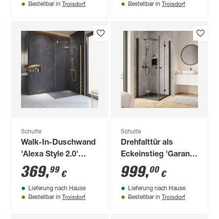
Troisdorf
Troisdorf
Bestellbar in
Bestellbar in
200 cm
Schulte
Schulte
Walk-In-Duschwand
Drehfalttür als
'Alexa Style 2.0'
Eckeinstieg 'Garant
Goldoptik 200 x 90
2.0' Mattschwarz für
369
,
999
,
99
00
€
€
cm
Duschwanneneinbaumaß
Lieferung nach Hause
Lieferung nach Hause
780 - 800 mm
Troisdorf
Troisdorf
Bestellbar in
Bestellbar in