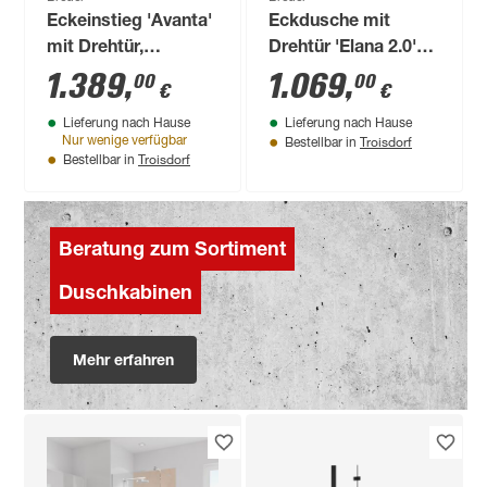
Eckeinstieg 'Avanta'
Eckdusche mit
mit Drehtür,
Drehtür 'Elana 2.0'
teilgerahmt,
chromfarben 80 x
1.389
,
1.069
,
00
00
€
€
Chromoptik, 80 x
200 x 80 cm
Lieferung nach Hause
Lieferung nach Hause
200 x 80 cm, 4-teilig
Troisdorf
Nur wenige verfügbar
Bestellbar in
Troisdorf
Bestellbar in
Beratung zum Sortiment
Duschkabinen
Mehr erfahren