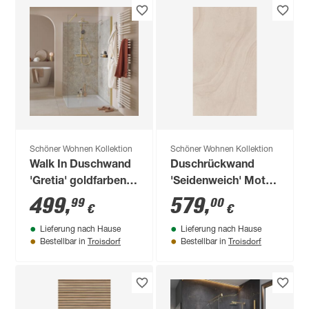
Schöner Wohnen Kollektion
Schöner Wohnen Kollektion
Walk In Duschwand
Duschrückwand
'Gretia' goldfarben
'Seidenweich' Motiv
matt 100 x 200 cm
Sandmeer 150 x 255
499
,
579
,
99
00
€
€
cm
Lieferung nach Hause
Lieferung nach Hause
Troisdorf
Troisdorf
Bestellbar in
Bestellbar in