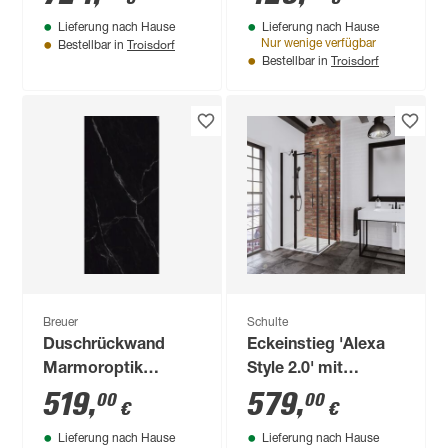
80 x 80 x 185 cm
Festteil, rechts,
Lieferung nach Hause
Lieferung nach Hause
goldfarben, 90 x 200
Troisdorf
Nur wenige verfügbar
Bestellbar in
cm
Troisdorf
Bestellbar in
Breuer
Schulte
Duschrückwand
Eckeinstieg 'Alexa
Marmoroptik
Style 2.0' mit
schwarz 150 x 255
Drehtüren
519
,
579
,
00
00
€
€
cm
mattschwarz 80 x 80
Lieferung nach Hause
Lieferung nach Hause
x 192 cm, 4-teilig