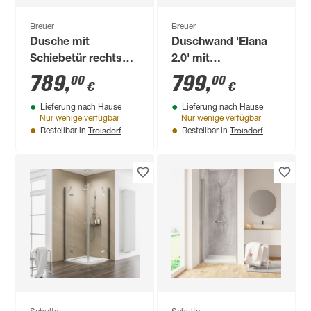
Breuer
Breuer
Dusche mit
Duschwand 'Elana
Schiebetür rechts
2.0' mit
und Seitenwand,
beweglichem
789
,
799
,
00
00
€
€
Klarglas,
Element, rechts,
Lieferung nach Hause
Lieferung nach Hause
vollgerahmt,
goldfarben, 160 x
Nur wenige verfügbar
Nur wenige verfügbar
schwarz matt, 80 x
200 cm
Troisdorf
Troisdorf
Bestellbar in
Bestellbar in
204 cm