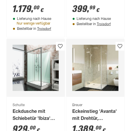
aluminiumfarben 90
links, silbern 90 x
1.179
,
399
,
00
99
€
€
x 90 x 200 cm
200 cm
Lieferung nach Hause
Lieferung nach Hause
Troisdorf
Nur wenige verfügbar
Bestellbar in
Troisdorf
Bestellbar in
Schulte
Breuer
Eckdusche mit
Eckeinstieg 'Avanta'
Schiebetür 'Ibiza'
mit Drehtür,
links, vollgerahmt,
teilgerahmt,
929
,
1.389
,
00
00
€
€