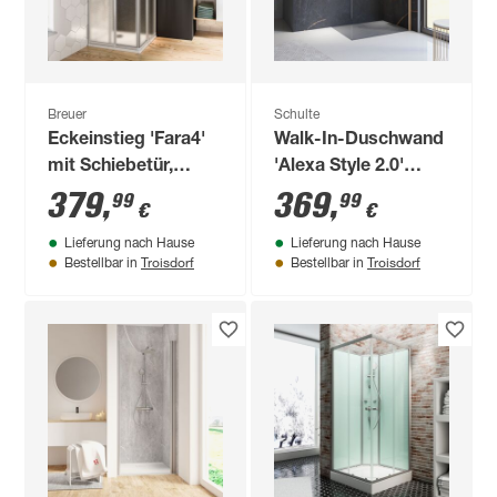
Breuer
Schulte
Eckeinstieg 'Fara4'
Walk-In-Duschwand
mit Schiebetür,
'Alexa Style 2.0'
Kunststoffglas
Kupferoptik 200 x 90
379
,
369
,
99
99
€
€
Perlmuster,
cm
Lieferung nach Hause
Lieferung nach Hause
vollgerahmt,
Troisdorf
Troisdorf
Bestellbar in
Bestellbar in
aluminiumfarben,
80-90 x 185 cm