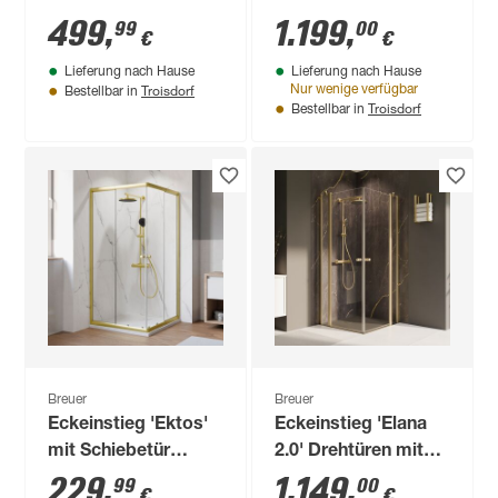
100 x 200 cm
2.0' Anschlag rechts
499
,
1.199
,
99
00
€
€
Mattschwarz für
Lieferung nach Hause
Lieferung nach Hause
Duschwanneneinbaumaß
Troisdorf
Nur wenige verfügbar
Bestellbar in
875 - 900 / 880 - 900
Troisdorf
Bestellbar in
mm
Breuer
Breuer
Eckeinstieg 'Ektos'
Eckeinstieg 'Elana
mit Schiebetür
2.0' Drehtüren mit
goldfarben 75 - 90
Festteil 80/80 cm,
229
,
1.149
,
99
00
€
€