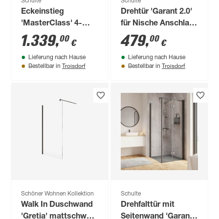
Schulte
Schulte
Eckeinstieg
Drehtür 'Garant 2.0'
'MasterClass' 4-
für Nische Anschlag
teilig inkl.
links 90 x 200 cm
1.339
,
479
,
00
00
€
€
Duschwanne, extra
Lieferung nach Hause
Lieferung nach Hause
flach
Troisdorf
Troisdorf
Bestellbar in
Bestellbar in
Schöner Wohnen Kollektion
Schulte
Walk In Duschwand
Drehfalttür mit
'Gretia' mattschwarz
Seitenwand 'Garant