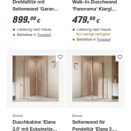
Drehfalttür mit
Walk-In-Duschwand
Seitenwand 'Garant
'Panorama' Klarglas,
2.0' Anschlag rechts
teilgerahmt,
899
,
479
,
00
99
€
€
Alu-Naturfarben für
schwarz matt, 90 x
Lieferung nach Hause
Lieferung nach Hause
Duschwanneneinbaumaß
200 cm
Troisdorf
Nur wenige verfügbar
Bestellbar in
875 - 900 / 880 - 900
Troisdorf
Bestellbar in
mm
Breuer
Breuer
Duschkabine 'Elana
Seitenwand für
2.0' mit Eckeinstieg
Pendeltür 'Elana 2.0'