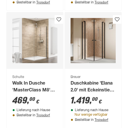
Troisdorf
Troisdorf
Bestellbar in
Bestellbar in
Schulte
Breuer
Walk In Dusche
Duschkabine 'Elana
'MasterClass M8'
2.0' mit Eckeinstieg
teilgerahmt,
mattschwarz 90 x 90
469
,
1.419
,
00
00
€
€
Chromoptik, 90 x
x 200 cm
Lieferung nach Hause
Lieferung nach Hause
200 cm
Troisdorf
Nur wenige verfügbar
Bestellbar in
Troisdorf
Bestellbar in