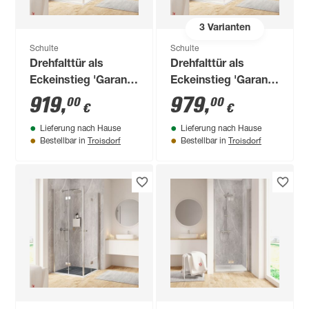
3
Varianten
Schulte
Schulte
Drehfalttür als
Drehfalttür als
Eckeinstieg 'Garant
Eckeinstieg 'Garant
2.0' Alu-Naturfarben
2.0' Alu-Naturfarben
919
,
979
,
00
00
€
€
für
für
Lieferung nach Hause
Lieferung nach Hause
Duschwanneneinbaumaß
Duschwanneneinbaumaß
Troisdorf
Troisdorf
Bestellbar in
Bestellbar in
780 - 800 mm
980 - 1000 mm