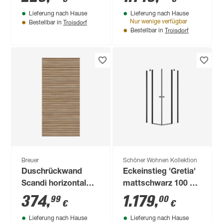
cm
goldfarben, 80 x 200
Lieferung nach Hause
Lieferung nach Hause
cm
Troisdorf
Nur wenige verfügbar
Bestellbar in
Troisdorf
Bestellbar in
Breuer
Schöner Wohnen Kollektion
Duschrückwand
Eckeinstieg 'Gretia'
Scandi horizontal
mattschwarz 100 x
100 x 255 cm
200 cm
374
,
1.179
,
99
00
€
€
Lieferung nach Hause
Lieferung nach Hause