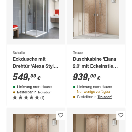
Schulte
Breuer
Eckdusche mit
Duschkabine 'Elana
Drehtür 'Alexa Style
2.0' mit Eckeinstieg
2.0' teilgerahmt,
aluminiumfarben 90
549
,
939
,
00
00
€
€
aluminiumfarben, 90
x 90 x 200 cm
Lieferung nach Hause
Lieferung nach Hause
x 192 x 90 cm
Troisdorf
Nur wenige verfügbar
Bestellbar in
Troisdorf
(1)
Bestellbar in