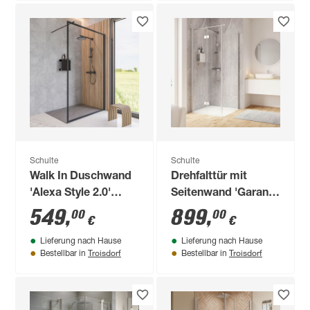
Schulte
Schulte
Walk In Duschwand
Drehfalttür mit
'Alexa Style 2.0'
Seitenwand 'Garant
schwarz 140 x 200
2.0' Anschlag links
549
,
899
,
00
00
€
€
cm
Alu-Naturfarben für
Lieferung nach Hause
Lieferung nach Hause
Duschwanneneinbaumaß
Troisdorf
Troisdorf
Bestellbar in
Bestellbar in
880 - 900 / 875 - 900
mm