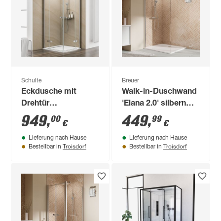
Schulte
Breuer
Eckdusche mit
Walk-in-Duschwand
Drehtür
'Elana 2.0' silbern
'MasterClass'
140 x 200 cm
949
,
449
,
00
99
€
€
teilgerahmt,
Lieferung nach Hause
Lieferung nach Hause
Chromoptik, 80 x
Troisdorf
Troisdorf
Bestellbar in
Bestellbar in
200 x 80 cm