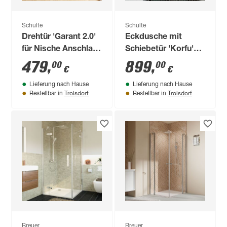
Schulte
Schulte
Drehtür 'Garant 2.0'
Eckdusche mit
für Nische Anschlag
Schiebetür 'Korfu'
rechts 90 x 200 cm
vollgerahmt, light-
479
,
899
,
00
00
€
€
green, 89 x 202 x 89
Lieferung nach Hause
Lieferung nach Hause
cm
Troisdorf
Troisdorf
Bestellbar in
Bestellbar in
Breuer
Breuer