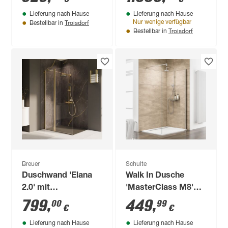
light-green, 160 x
Chromoptik, 100 x
Lieferung nach Hause
Lieferung nach Hause
204 x 90 cm
200 x 100 cm, 4-
Troisdorf
Nur wenige verfügbar
Bestellbar in
teilig
Troisdorf
Bestellbar in
Breuer
Schulte
Duschwand 'Elana
Walk In Dusche
2.0' mit
'MasterClass M8'
beweglichem
teilgerahmt,
799
,
449
,
00
99
€
€
Element, links,
Chromoptik, 100 x
Lieferung nach Hause
Lieferung nach Hause
goldfarben, 140 x
200 cm