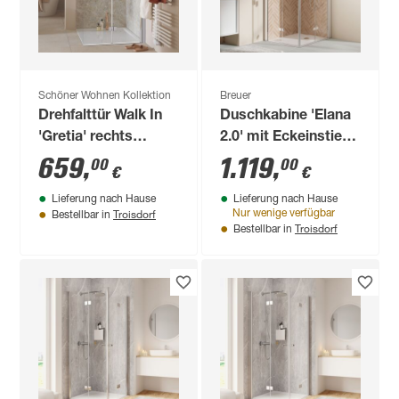
Schöner Wohnen Kollektion
Breuer
Drehfalttür Walk In
Duschkabine 'Elana
'Gretia' rechts
2.0' mit Eckeinstieg
chromfarben 90 x
aluminiumfarben 100
659
,
1.119
,
00
00
€
€
200 cm
x 100 x 200 cm
Lieferung nach Hause
Lieferung nach Hause
Troisdorf
Nur wenige verfügbar
Bestellbar in
Troisdorf
Bestellbar in