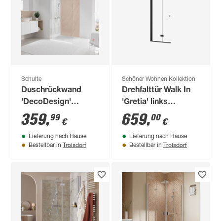
Schulte
Schöner Wohnen Kollektion
Duschrückwand
Drehfalttür Walk In
'DecoDesign'
'Gretia' links
sandsteinfarben 100
mattschwarz 90 x
359
,
659
,
99
00
€
€
x 210 cm
200 cm
Lieferung nach Hause
Lieferung nach Hause
Troisdorf
Troisdorf
Bestellbar in
Bestellbar in