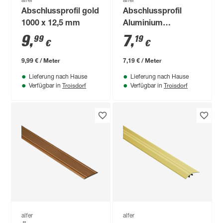
alfer
alfer
Abschlussprofil gold
Abschlussprofil
1000 x 12,5 mm
Aluminium
messingfarben 1000
9
,
7
,
99
19
€
€
x 30 mm
9,99 € / Meter
7,19 € / Meter
Lieferung nach Hause
Lieferung nach Hause
Troisdorf
Troisdorf
Verfügbar in
Verfügbar in
alfer
alfer