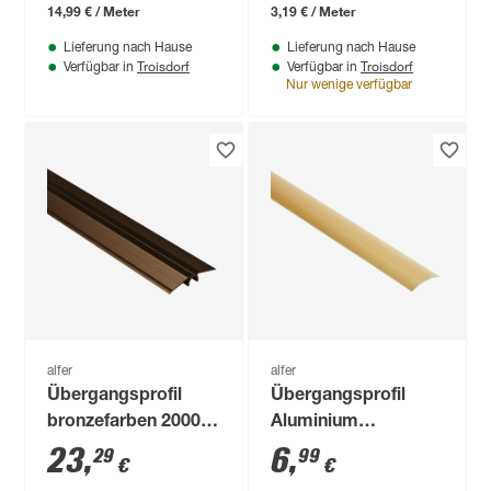
14,99 € / Meter
3,19 € / Meter
Lieferung nach Hause
Lieferung nach Hause
Troisdorf
Troisdorf
Verfügbar in
Verfügbar in
Nur wenige verfügbar
alfer
alfer
Übergangsprofil
Übergangsprofil
bronzefarben 2000 x
Aluminium
46 mm
messingfarben,
23
,
6
,
29
99
€
€
Breite 30 mm