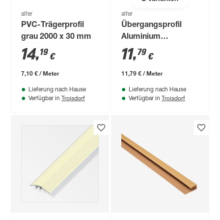
alfer
alfer
PVC-Trägerprofil
Übergangsprofil
grau 2000 x 30 mm
Aluminium
buchefarben 1000 x
14
,
11
,
19
79
€
€
37 mm
7,10 € / Meter
11,79 € / Meter
Lieferung nach Hause
Lieferung nach Hause
Troisdorf
Troisdorf
Verfügbar in
Verfügbar in