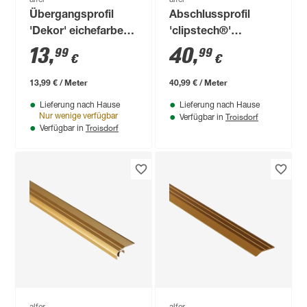
Übergangsprofil
Abschlussprofil
'Dekor' eichefarben
'clipstech®'
beige, 1000 x 56 mm
Aluminium schwarz
13
,
40
,
99
99
€
€
1000 x 12,5 mm
13,99 € / Meter
40,99 € / Meter
Lieferung nach Hause
Lieferung nach Hause
Troisdorf
Nur wenige verfügbar
Verfügbar in
Troisdorf
Verfügbar in