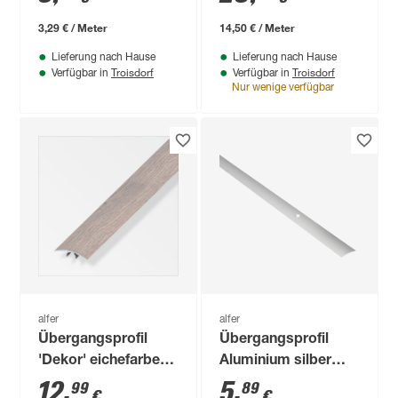
3,29 € / Meter
14,50 € / Meter
Lieferung nach Hause
Lieferung nach Hause
Troisdorf
Troisdorf
Verfügbar in
Verfügbar in
Nur wenige verfügbar
alfer
alfer
Übergangsprofil
Übergangsprofil
'Dekor' eichefarben
Aluminium silber
grau, 1000 x 33 mm
1000 x 20 mm
12
,
5
,
99
89
€
€