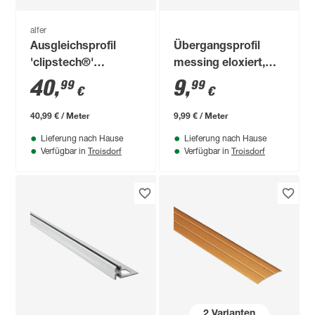
alfer
Ausgleichsprofil
Übergangsprofil
'clipstech®'
messing eloxiert,
Aluminium grau
gelocht 1000 x 40 x
40
,
9
,
99
99
€
€
1000 x 56 mm
5 mm
40,99 € / Meter
9,99 € / Meter
Lieferung nach Hause
Lieferung nach Hause
Troisdorf
Troisdorf
Verfügbar in
Verfügbar in
2
Varianten