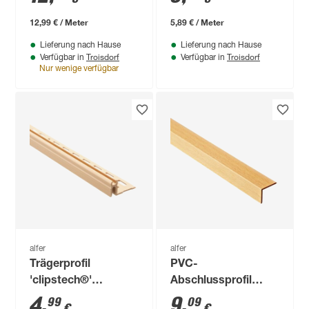
12,99 € / Meter
5,89 € / Meter
Lieferung nach Hause
Lieferung nach Hause
Troisdorf
Troisdorf
Verfügbar in
Verfügbar in
Nur wenige verfügbar
alfer
alfer
Trägerprofil
PVC-
'clipstech®'
Abschlussprofil
karamellfarben 1000
'clipstech®'
4
,
9
,
99
09
€
€