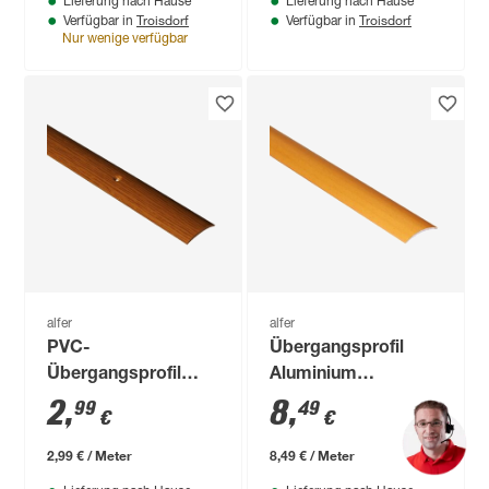
Lieferung nach Hause
Lieferung nach Hause
Troisdorf
Troisdorf
Verfügbar in
Verfügbar in
Nur wenige verfügbar
alfer
alfer
PVC-
Übergangsprofil
Übergangsprofil
Aluminium
eichefarben 1000 x
buchefarben 1000 x
2
,
8
,
99
49
€
€
30 mm
30 mm
2,99 € / Meter
8,49 € / Meter