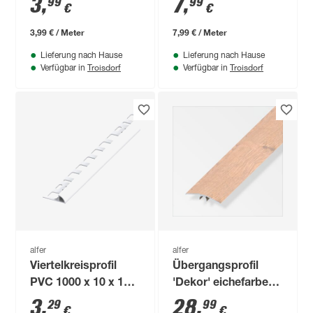
3
,
7
,
99
99
€
€
messingfarben 1000
x 33 mm
3,99 € / Meter
7,99 € / Meter
Lieferung nach Hause
Lieferung nach Hause
Troisdorf
Troisdorf
Verfügbar in
Verfügbar in
alfer
alfer
Viertelkreisprofil
Übergangsprofil
PVC 1000 x 10 x 19,5
'Dekor' eichefarben
mm
beige, 2000 x 46 mm
3
,
28
,
29
99
€
€