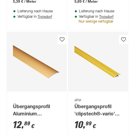
5,39 € / Meter
5,89 € / Meter
Lieferung nach Hause
Lieferung nach Hause
Troisdorf
Troisdorf
Verfügbar in
Verfügbar in
Nur wenige verfügbar
alfer
Übergangsprofil
Übergangsprofil
Aluminium
'clipstech®-vario'
ahornfarben 1000 x
Aluminium
12
,
10
,
89
99
€
€
30 mm
messingfarben 900 x