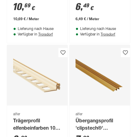
messingfarben 1000
1000 x 30 mm
10
,
6
,
69
49
€
€
x 38,5 mm
10,69 € / Meter
6,49 € / Meter
Lieferung nach Hause
Lieferung nach Hause
Troisdorf
Troisdorf
Verfügbar in
Verfügbar in
alfer
alfer
Trägerprofil
Übergangsprofil
elfenbeinfarben 1000
'clipstech®'
mm
Aluminium