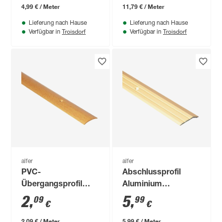
4,99 € / Meter
11,79 € / Meter
Lieferung nach Hause
Lieferung nach Hause
Troisdorf
Troisdorf
Verfügbar in
Verfügbar in
alfer
alfer
PVC-
Abschlussprofil
Übergangsprofil
Aluminium
buchefarben 1000 x
messingfarben 1000
2
,
5
,
09
99
€
€
30 mm
x 30 mm
2,09 € / Meter
5,99 € / Meter