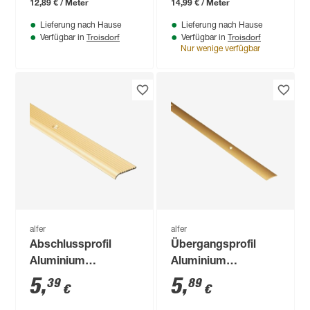
12,89 € / Meter
14,99 € / Meter
Lieferung nach Hause
Lieferung nach Hause
Troisdorf
Troisdorf
Verfügbar in
Verfügbar in
Nur wenige verfügbar
alfer
alfer
Abschlussprofil
Übergangsprofil
Aluminium
Aluminium
messingfarben 1000
messingfarben 1000
5
,
5
,
39
89
€
€
x 25 mm
x 20 mm