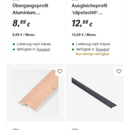
Übergangsprofil
Ausgleichsprofil
Aluminium
'clipstech®'
bronzefarben, Breite
Aluminium
8
,
12
,
99
99
€
€
30 mm
messingfarben 1000
x 40 mm
8,99 € / Meter
12,99 € / Meter
Lieferung nach Hause
Lieferung nach Hause
Troisdorf
Troisdorf
Verfügbar in
Verfügbar in
Nur wenige verfügbar
alfer
alfer