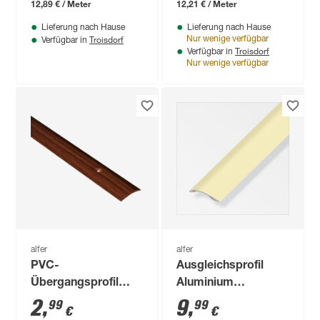
33 mm
12,89 € / Meter
12,21 € / Meter
Lieferung nach Hause
Lieferung nach Hause
Troisdorf
Nur wenige verfügbar
Verfügbar in
Troisdorf
Verfügbar in
Nur wenige verfügbar
alfer
alfer
PVC-
Ausgleichsprofil
Übergangsprofil
Aluminium
nussbaumfarben
champagner 38,5 x
2
,
9
,
99
99
€
€
1000 x 30 mm
7,5 mm