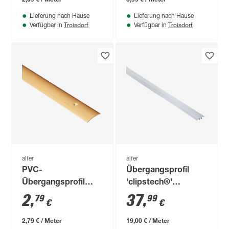
Lieferung nach Hause
Lieferung nach Hause
Troisdorf
Troisdorf
Verfügbar in
Verfügbar in
alfer
alfer
PVC-
Übergangsprofil
Übergangsprofil
'clipstech®'
ahornfarben 1000 x
Aluminium silber
2
,
37
,
79
99
€
€
30 mm
2000 x 33 mm
2,79 € / Meter
19,00 € / Meter