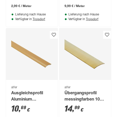
2,99 € / Meter
9,99 € / Meter
Lieferung nach Hause
Lieferung nach Hause
Troisdorf
Troisdorf
Verfügbar in
Verfügbar in
alfer
alfer
Ausgleichsprofil
Übergangsprofil
Aluminium
messingfarben 1000
buchefarben 1000 x
x 38 mm
10
,
14
,
69
99
€
€
38,5 mm