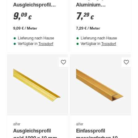
Ausgleichsprofil
Aluminium
buchefarben 1000 x
ahornfarben 1000 x
9
,
7
,
09
29
€
€
34 x 10 mm
30 mm
9,09 € / Meter
7,29 € / Meter
Lieferung nach Hause
Lieferung nach Hause
Troisdorf
Troisdorf
Verfügbar in
Verfügbar in
alfer
alfer
Ausgleichsprofil
Einfassprofil