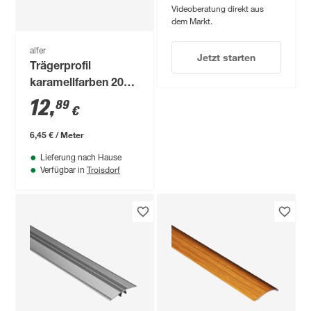
Videoberatung direkt aus
dem Markt.
alfer
Jetzt starten
Trägerprofil
karamellfarben 2000
mm
12
,
89
€
6,45 € / Meter
Lieferung nach Hause
Troisdorf
Verfügbar in