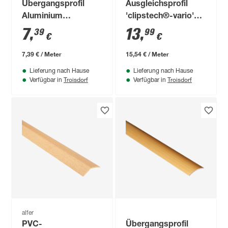
Übergangsprofil
Ausgleichsprofil
Aluminium
'clipstech®-vario'
bronzefarben 1000 x
Aluminium
7
,
13
,
39
99
€
€
30 mm
champagner 900 x
40 mm
7,39 € / Meter
15,54 € / Meter
Lieferung nach Hause
Lieferung nach Hause
Troisdorf
Troisdorf
Verfügbar in
Verfügbar in
alfer
PVC-
Übergangsprofil