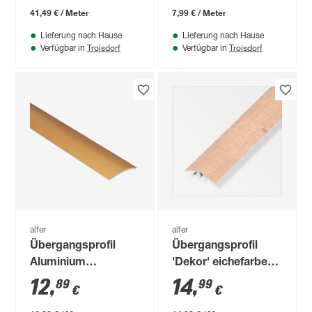
x 15 mm
41,49 € / Meter
7,99 € / Meter
Lieferung nach Hause
Lieferung nach Hause
Troisdorf
Troisdorf
Verfügbar in
Verfügbar in
alfer
alfer
Übergangsprofil
Übergangsprofil
Aluminium
'Dekor' eichefarben
buchefarben 1000 x
beige, 1000 x 40 mm
12
,
14
,
89
99
€
€
40 mm