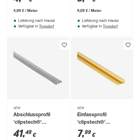
mm
ahornfarben 1000 x
25 x 8 mm
4,99 € / Meter
9,09 € / Meter
Lieferung nach Hause
Lieferung nach Hause
Troisdorf
Troisdorf
Verfügbar in
Verfügbar in
alfer
alfer
Abschlussprofil
Einfassprofil
'clipstech®'
'clipstech®'
Aluminium silber
Aluminium
41
,
7
,
49
99
€
€
1000 x 12,5 mm
messingfarben 1000