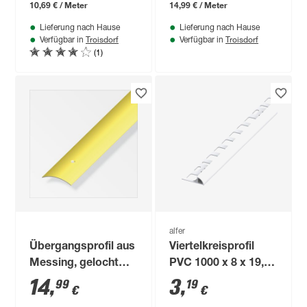
10,69 € / Meter
14,99 € / Meter
Lieferung nach Hause
Lieferung nach Hause
Troisdorf
Troisdorf
Verfügbar in
Verfügbar in
(1)
alfer
Übergangsprofil aus
Viertelkreisprofil
Messing, gelocht
PVC 1000 x 8 x 19,5
1000 x 37 x 4 mm
mm
14
,
3
,
99
19
€
€