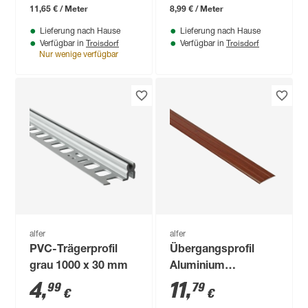
x 33 mm
11,65 € / Meter
8,99 € / Meter
Lieferung nach Hause
Lieferung nach Hause
Troisdorf
Troisdorf
Verfügbar in
Verfügbar in
Nur wenige verfügbar
alfer
alfer
PVC-Trägerprofil
Übergangsprofil
grau 1000 x 30 mm
Aluminium
nussbaumfarben
4
,
11
,
99
79
€
€
1000 x 37 mm