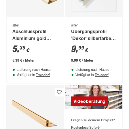
alfer
alfer
Abschlussprofil
Übergangsprofil
Aluminium gold
'Dekor' silberfarben
1000 x 26 mm
25 x 18 x 1000 mm
5
,
9
,
39
99
€
€
5,39 € / Meter
9,99 € / Meter
Lieferung nach Hause
Lieferung nach Hause
Troisdorf
Troisdorf
Verfügbar in
Verfügbar in
Videoberatung
Fragen zu deinem Projekt?
Kostenlose Sofort-