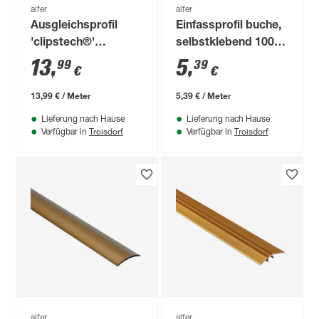
alfer
alfer
Ausgleichsprofil
Einfassprofil buche,
'clipstech®'
selbstklebend 1000
Aluminium
x 30 x 7 mm
13
,
5
,
99
39
€
€
champagner 1000 x
40 mm
13,99 € / Meter
5,39 € / Meter
Lieferung nach Hause
Lieferung nach Hause
Troisdorf
Troisdorf
Verfügbar in
Verfügbar in
alfer
alfer