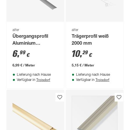
alfer
alfer
Übergangsprofil
Trägerprofil weiß
Aluminium
2000 mm
titanfarben 1000 x 20
6
,
10
,
99
29
€
€
mm
6,99 € / Meter
5,15 € / Meter
Lieferung nach Hause
Lieferung nach Hause
Troisdorf
Troisdorf
Verfügbar in
Verfügbar in