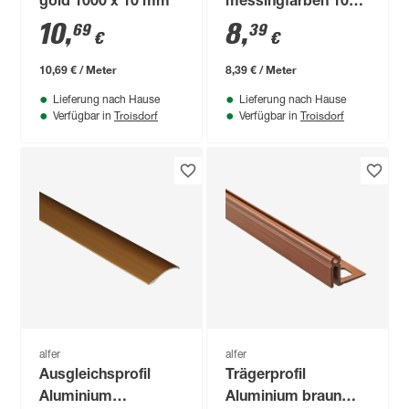
gold 1000 x 10 mm
messingfarben 1000
x 9 mm
10
,
8
,
69
39
€
€
10,69 € / Meter
8,39 € / Meter
Lieferung nach Hause
Lieferung nach Hause
Troisdorf
Troisdorf
Verfügbar in
Verfügbar in
alfer
alfer
Ausgleichsprofil
Trägerprofil
Aluminium
Aluminium braun