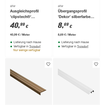
alfer
alfer
Ausgleichsprofil
Übergangsprofil
'clipstech®'
'Dekor' silberfarben
Aluminium schwarz
38 x 5 x 1000 mm
40
,
8
,
99
69
€
€
1000 x 56 mm
40,99 € / Meter
8,69 € / Meter
Lieferung nach Hause
Lieferung nach Hause
Troisdorf
Troisdorf
Verfügbar in
Verfügbar in
Nur wenige verfügbar