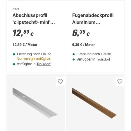
alfer
Abschlussprofil
Fugenabdeckprofil
'clipstech®-mini'
Aluminium
Aluminium
champagner 1000 x
12
,
6
,
89
39
€
€
bronzefarben 1000 x
25 mm
19,5 mm
12,89 € / Meter
6,39 € / Meter
Lieferung nach Hause
Lieferung nach Hause
Troisdorf
Nur wenige verfügbar
Verfügbar in
Troisdorf
Verfügbar in