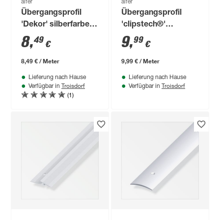
alfer
alfer
Übergangsprofil
Übergangsprofil
'Dekor' silberfarben
'clipstech®'
1000 x 50 mm
Aluminium, bronze
8
,
9
,
49
99
€
€
eloxiert 1000 x 33
mm
8,49 € / Meter
9,99 € / Meter
Lieferung nach Hause
Lieferung nach Hause
Troisdorf
Troisdorf
Verfügbar in
Verfügbar in
(1)