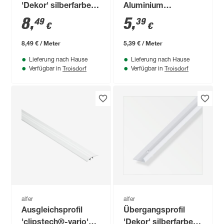
'Dekor' silberfarben
Aluminium
34 x 8 x 1000 mm
bronzefarben 1000 x
8
,
5
,
49
39
€
€
25 mm
8,49 € / Meter
5,39 € / Meter
Lieferung nach Hause
Lieferung nach Hause
Troisdorf
Troisdorf
Verfügbar in
Verfügbar in
alfer
alfer
Ausgleichsprofil
Übergangsprofil
'clipstech®-vario'
'Dekor' silberfarben