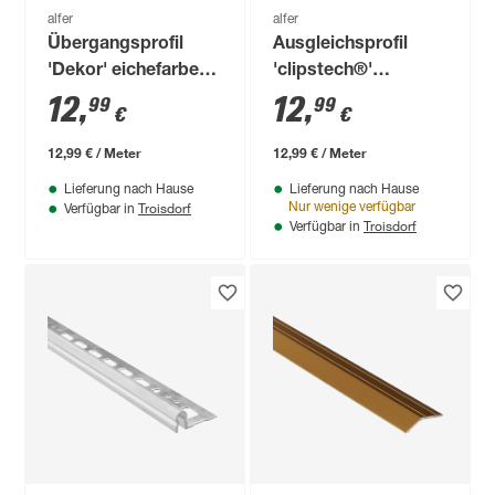
alfer
alfer
Übergangsprofil
Ausgleichsprofil
'Dekor' eichefarben
'clipstech®'
1000 x 33 mm
Aluminium
12
,
12
,
99
99
€
€
titanfarben 1000 x 40
mm
12,99 € / Meter
12,99 € / Meter
Lieferung nach Hause
Lieferung nach Hause
Troisdorf
Nur wenige verfügbar
Verfügbar in
Troisdorf
Verfügbar in