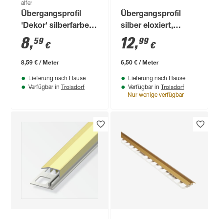
alfer
Übergangsprofil
Übergangsprofil
'Dekor' silberfarben
silber eloxiert,
38 x 3 x 1000 mm
gelocht 2000 x 40 x
8
,
12
,
59
99
€
€
5 mm
8,59 € / Meter
6,50 € / Meter
Lieferung nach Hause
Lieferung nach Hause
Troisdorf
Troisdorf
Verfügbar in
Verfügbar in
Nur wenige verfügbar