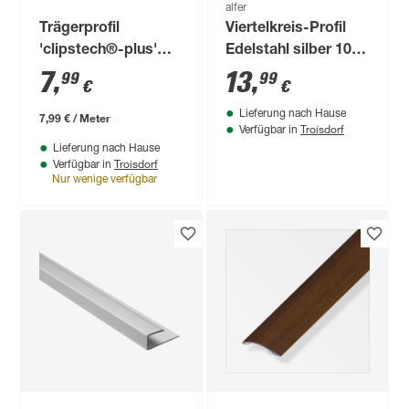
alfer
Trägerprofil
Viertelkreis-Profil
'clipstech®-plus'
Edelstahl silber 1000
silber 1000 x 30 x
x 21 mm
7
,
13
,
99
99
€
€
16,5 mm
Lieferung nach Hause
7,99 € / Meter
Troisdorf
Verfügbar in
Lieferung nach Hause
Troisdorf
Verfügbar in
Nur wenige verfügbar