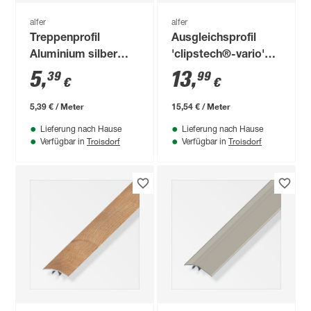
alfer
alfer
Treppenprofil
Ausgleichsprofil
Aluminium silber
'clipstech®-vario'
1000 x 25 x 6 mm
Aluminium
5
,
13
,
39
99
€
€
bronzefarben 900 x
40 mm
5,39 € / Meter
15,54 € / Meter
Lieferung nach Hause
Lieferung nach Hause
Troisdorf
Troisdorf
Verfügbar in
Verfügbar in