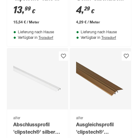
Aluminium silber 900
1000 x 20,5 mm
13
,
4
,
99
29
€
€
x 40 mm
15,54 € / Meter
4,29 € / Meter
Lieferung nach Hause
Lieferung nach Hause
Troisdorf
Troisdorf
Verfügbar in
Verfügbar in
alfer
alfer
Abschlussprofil
Ausgleichsprofil
'clipstech®' silber
'clipstech®'