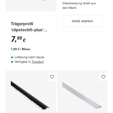
Videoberatung direkt aus
dem Markt.
Jetzt starten
Trägerprofil
'clipstech®-plus'
Aluminium silber
7
,
99
€
1000 x 30 x 20 mm
7,99 € / Meter
Lieferung nach Hause
Troisdorf
Verfügbar in