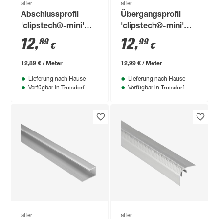
alfer
alfer
Abschlussprofil
Übergangsprofil
'clipstech®-mini'
'clipstech®-mini'
Aluminium
Aluminium
12
,
12
,
89
99
€
€
messingfarben 1000
messingfarben 1000
x 19,5 mm
x 25 mm
12,89 € / Meter
12,99 € / Meter
Lieferung nach Hause
Lieferung nach Hause
Troisdorf
Troisdorf
Verfügbar in
Verfügbar in
alfer
alfer