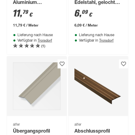
Aluminium
Edelstahl, gelocht
ahornfarben 1000 x
1000 x 30 x 4 mm
11
,
6
,
79
09
€
€
37 mm
11,79 € / Meter
6,09 € / Meter
Lieferung nach Hause
Lieferung nach Hause
Troisdorf
Troisdorf
Verfügbar in
Verfügbar in
(1)
alfer
alfer
Übergangsprofil
Abschlussprofil