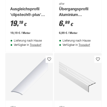
alfer
Ausgleichsprofil
Übergangsprofil
'clipstech®-plus'
Aluminium
Aluminium
messingfarben 1000
19
,
6
,
19
99
€
€
messingfarben 1000
x 30 mm
x 56 mm
19,19 € / Meter
6,99 € / Meter
Lieferung nach Hause
Lieferung nach Hause
Troisdorf
Troisdorf
Verfügbar in
Verfügbar in