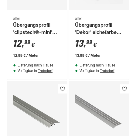
alfer
alfer
Übergangsprofil
Übergangsprofil
'clipstech®-mini'
'Dekor' eichefarben
Aluminium
1000 x 46 mm
12
,
13
,
99
99
€
€
titanfarben 1000 x 25
mm
12,99 € / Meter
13,99 € / Meter
Lieferung nach Hause
Lieferung nach Hause
Troisdorf
Troisdorf
Verfügbar in
Verfügbar in