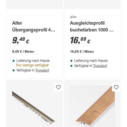
alfer
Alfer
Ausgleichsprofil
Übergangsprofil 40
buchefarben 1000 x
mm Bronze
56 mm
9
,
16
,
49
69
€
€
9,49 € / Meter
16,69 € / Meter
Lieferung nach Hause
Lieferung nach Hause
Troisdorf
Nur wenige verfügbar
Verfügbar in
Troisdorf
Verfügbar in