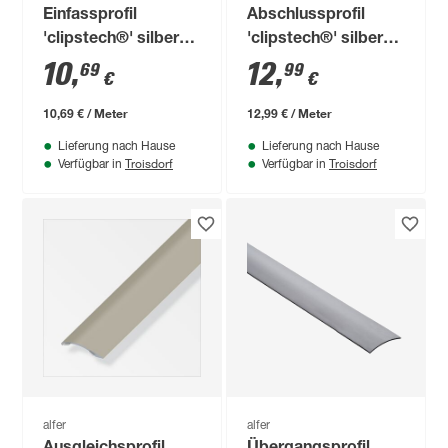
Einfassprofil
Abschlussprofil
'clipstech®' silber
'clipstech®' silber
eloxiert,
1000 x 27 mm
10
,
12
,
69
99
€
€
selbstklebend 1000
x 30 x 14 mm
10,69 € / Meter
12,99 € / Meter
Lieferung nach Hause
Lieferung nach Hause
Troisdorf
Troisdorf
Verfügbar in
Verfügbar in
alfer
alfer