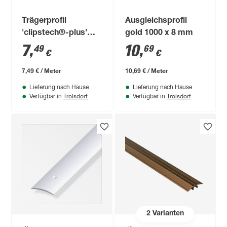
Trägerprofil
Ausgleichsprofil
'clipstech®-plus'
gold 1000 x 8 mm
Aluminium 1000 x 30
7
,
10
,
49
69
€
€
x 13 mm
7,49 € / Meter
10,69 € / Meter
Lieferung nach Hause
Lieferung nach Hause
Troisdorf
Troisdorf
Verfügbar in
Verfügbar in
2
Varianten