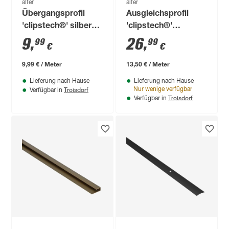
alfer
alfer
Übergangsprofil
Ausgleichsprofil
'clipstech®' silber
'clipstech®'
1000 x 46 mm
Aluminium silber
9
,
26
,
99
99
€
€
2000 x 40 mm
9,99 € / Meter
13,50 € / Meter
Lieferung nach Hause
Lieferung nach Hause
Troisdorf
Nur wenige verfügbar
Verfügbar in
Troisdorf
Verfügbar in