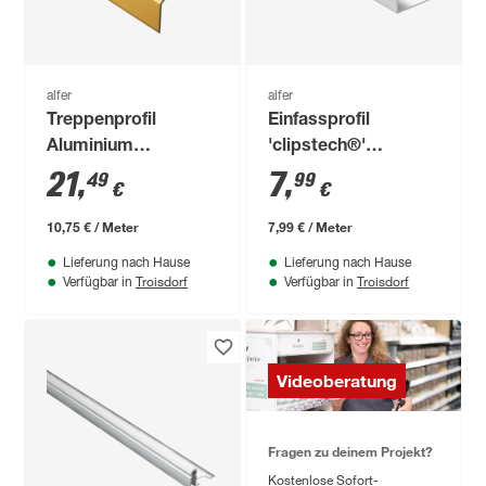
alfer
alfer
Treppenprofil
Einfassprofil
Aluminium
'clipstech®'
messingfarben,
Aluminium silber
21
,
7
,
49
99
€
€
Breite 41 mm
1000 x 15 mm
10,75 € / Meter
7,99 € / Meter
Lieferung nach Hause
Lieferung nach Hause
Troisdorf
Troisdorf
Verfügbar in
Verfügbar in
Videoberatung
Fragen zu deinem Projekt?
Kostenlose Sofort-