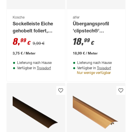
Kosche
alfer
Sockelleiste Eiche
Übergangsprofil
gehobelt foliert,
'clipstech®'
2400 x 40 x 20 mm
Aluminium silber
8
,
18
,
99
99
€
€
9,99 €
1000 x 46 mm
3,75 € / Meter
18,99 € / Meter
Lieferung nach Hause
Lieferung nach Hause
Troisdorf
Troisdorf
Verfügbar in
Verfügbar in
Nur wenige verfügbar