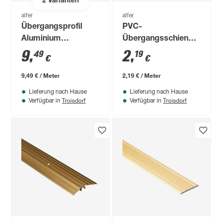
2
Varianten
alfer
alfer
Übergangsprofil
PVC-
Aluminium
Übergangsschiene
champagner, Breite
grau 1000 x 30 mm
9
,
2
,
49
19
€
€
40 mm
9,49 € / Meter
2,19 € / Meter
Lieferung nach Hause
Lieferung nach Hause
Troisdorf
Troisdorf
Verfügbar in
Verfügbar in