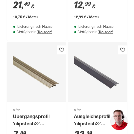
2000 x 32 mm
Aluminium
21
,
12
,
49
99
€
€
bronzefarben 1000 x
40 mm
10,75 € / Meter
12,99 € / Meter
Lieferung nach Hause
Lieferung nach Hause
Troisdorf
Troisdorf
Verfügbar in
Verfügbar in
alfer
alfer
Übergangsprofil
Ausgleichsprofil
'clipstech®'
'clipstech®'
Aluminium
Aluminium schwarz
89
29