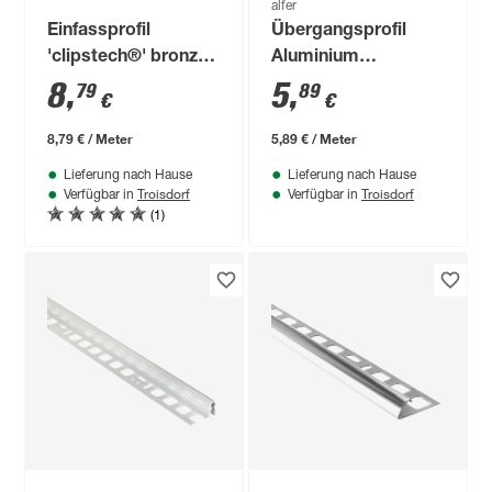
alfer
Einfassprofil
Übergangsprofil
'clipstech®' bronze
Aluminium
eloxiert,
bronzefarben 1000 x
8
,
5
,
79
89
€
€
selbstklebend 1000
20 mm
x 30 x 7 mm
8,79 € / Meter
5,89 € / Meter
Lieferung nach Hause
Lieferung nach Hause
Troisdorf
Troisdorf
Verfügbar in
Verfügbar in
(1)