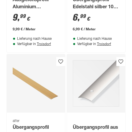
Ausgleichsprofil
Übergangsprofil
Aluminium
Edelstahl silber 1000
titanfarben 38,5 x 7,5
x 30 mm
9
,
6
,
99
99
€
€
mm
9,99 € / Meter
6,99 € / Meter
Lieferung nach Hause
Lieferung nach Hause
Troisdorf
Troisdorf
Verfügbar in
Verfügbar in
alfer
Übergangsprofil
Übergangsprofil aus