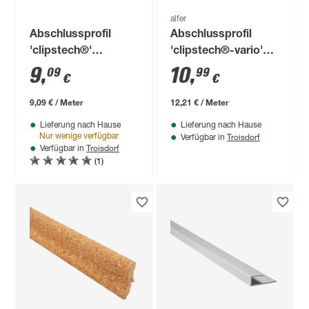
alfer
Abschlussprofil
Abschlussprofil
'clipstech®'
'clipstech®-vario'
bronzefarben 1000 x
Aluminium silber 900
9
,
10
,
09
99
€
€
25 x 8 mm
x 32 mm
9,09 € / Meter
12,21 € / Meter
Lieferung nach Hause
Lieferung nach Hause
Troisdorf
Nur wenige verfügbar
Verfügbar in
Troisdorf
Verfügbar in
(1)