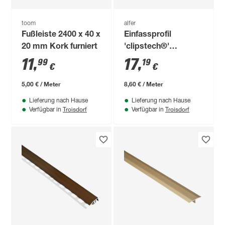
toom
alfer
Fußleiste 2400 x 40 x
Einfassprofil
20 mm Kork furniert
'clipstech®'
Aluminium silber 15
11
,
17
,
99
19
€
€
x 7 x 2000 mm
5,00 € / Meter
8,60 € / Meter
Lieferung nach Hause
Lieferung nach Hause
Troisdorf
Troisdorf
Verfügbar in
Verfügbar in