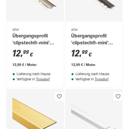
alfer
alfer
Übergangsprofil
Übergangsprofil
'clipstech®-mini'
'clipstech®-mini'
Aluminium
Aluminium silber
12
,
12
,
99
99
€
€
titanfarben 1000 x 31
1000 x 25 mm
mm
12,99 € / Meter
12,99 € / Meter
Lieferung nach Hause
Lieferung nach Hause
Troisdorf
Troisdorf
Verfügbar in
Verfügbar in