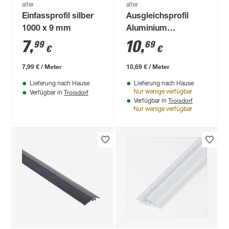
alfer
alfer
Einfassprofil silber
Ausgleichsprofil
1000 x 9 mm
Aluminium
nussbaumfarben
7
,
10
,
99
69
€
€
38,5 x 5 mm
7,99 € / Meter
10,69 € / Meter
Lieferung nach Hause
Lieferung nach Hause
Troisdorf
Nur wenige verfügbar
Verfügbar in
Troisdorf
Verfügbar in
Nur wenige verfügbar