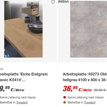
Aktion
ndl
beitsplatte 'Eiche Endgrain
Arbeitsplatte '45273 Old
assic K5414'
hellgrau 4100 x 600 x 3
lzfarben/braun 900 x 4100 x
9
,
36
,
99
99
€
€
39,99 € 
/ Meter
/ Meter
 mm
Keine Lieferung nach Hause
Keine Lieferung nach Hause
Troisdorf
Troisdorf
Bestellbar in
Bestellbar in