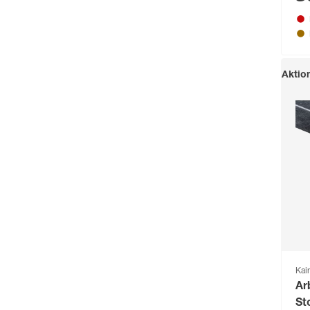
Geölt
(7)
be
x 
Kunststoff
(1)
Mehr anzeigen
Aktio
Kai
Ar
St