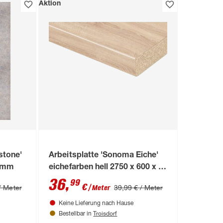
Aktion
stone'
Arbeitsplatte 'Sonoma Eiche'
8 mm
eichefarben hell 2750 x 600 x 38
mm
36
,
99
€
/ Meter
39,99 € / Meter
/ Meter
Keine Lieferung nach Hause
Troisdorf
Bestellbar in