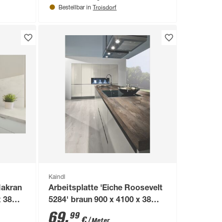
Troisdorf
Bestellbar in
Kaindl
Makran
Arbeitsplatte 'Eiche Roosevelt
x 38
5284' braun 900 x 4100 x 38
mm
69
,
99
€
/ Meter