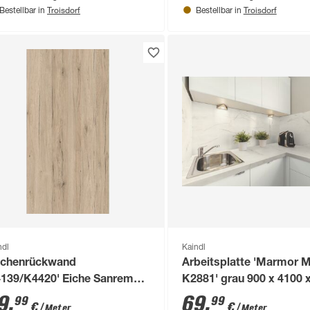
Troisdorf
Troisdorf
Bestellbar in
Bestellbar in
ndl
Kaindl
chenrückwand
Arbeitsplatte 'Marmor 
4139/K4420' Eiche Sanremo
K2881' grau 900 x 4100 
nd/Eiche Evoke Classic
mm
9
,
69
,
99
99
€
€
/ Meter
/ Meter