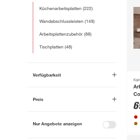
Küchenarbeitsplatten
(222)
Wandabschlussleisten
(149)
Arbeitsplattenzubehör
(88)
Tischplatten
(48)
Verfügbarkeit
Kai
Lieferung nach Hause
(18)
Ar
Co
In Troisdorf verfügbar
(187)
Preis
41
6
Auf Wunsch in Troisdorf
bestellbar
(174)
-
€
Anderen Markt auswählen
Nur Angebote anzeigen