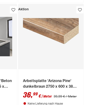
Aktion
 'Beton
Arbeitsplatte 'Arizona Pine'
5 x
dunkelbraun 2750 x 600 x 38
mm
36
,
99
€
39,99 € / Meter
/ Meter
Keine Lieferung nach Hause