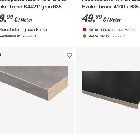
beitsplatte ABS-Profil 'Eiche
Arbeitsplatte 'K4421 Eic
oke Trend K4421' grau 635 x
Evoke' braun 4100 x 635
50 x 38 mm
mm
9
,
49
,
99
99
€
€
/ Meter
/ Meter
Keine Lieferung nach Hause
Keine Lieferung nach Hause
Troisdorf
Troisdorf
Bestellbar in
Bestellbar in
n