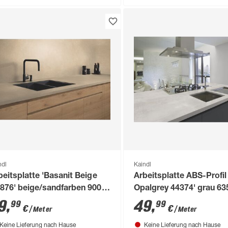
ndl
Kaindl
beitsplatte 'Basanit Beige
Arbeitsplatte ABS-Profil
876' beige/sandfarben 900 x
Opalgrey 44374' grau 63
00 x 38 mm
3050 x 38 mm
9
,
49
,
99
99
€
€
/ Meter
/ Meter
Keine Lieferung nach Hause
Keine Lieferung nach Hause