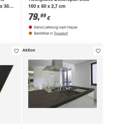
he
Tischplatte Dekorspan weiß
 x 38
160 x 80 x 2,7 cm
79
,
99
€
Keine Lieferung nach Hause
Troisdorf
Bestellbar in
Aktion