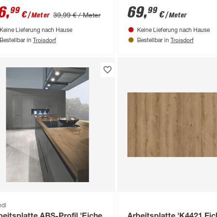
50 x 600 x 38 mm
6
,
69
,
99
99
€
€
39,99 € / Meter
/ Meter
/ Meter
Keine Lieferung nach Hause
Keine Lieferung nach Hause
Troisdorf
Troisdorf
Bestellbar in
Bestellbar in
ndl