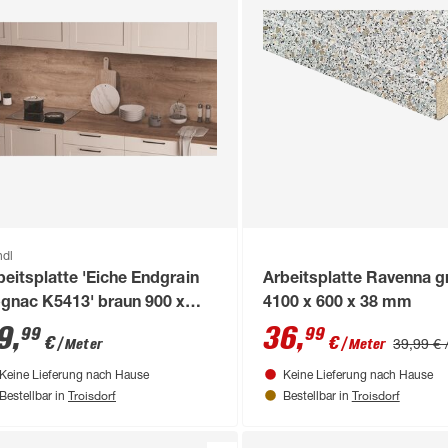
ndl
beitsplatte 'Eiche Endgrain
Arbeitsplatte Ravenna g
gnac K5413' braun 900 x
4100 x 600 x 38 mm
00 x 38 mm
9
,
36
,
99
99
€
€
39,99 € 
/ Meter
/ Meter
Keine Lieferung nach Hause
Keine Lieferung nach Hause
Troisdorf
Troisdorf
Bestellbar in
Bestellbar in