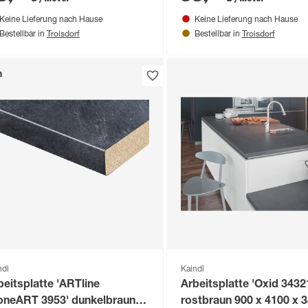
ige, beidseitiges Dekor 4100
640 x 15 mm
Keine Lieferung nach Hause
Keine Lieferung nach Hause
Troisdorf
Troisdorf
Bestellbar in
Bestellbar in
n
ndl
Kaindl
beitsplatte 'ARTline
Arbeitsplatte 'Oxid 3432
oneART 3953' dunkelbraun
rostbraun 900 x 4100 x