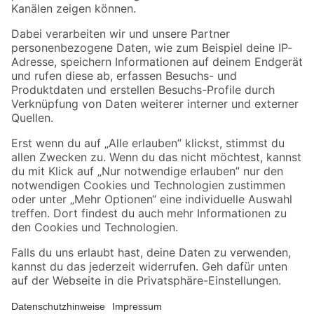
Folge uns
Zahlungsarten
Versandarten
Sicher einkaufen
Jetzt die toom-App herunterladen
Alle Preisangaben in EUR inkl. gesetzl. MwSt.. Die dargestellten Angebote sind unter
Umständen nicht in allen Märkten verfügbar. Die angegebenen Verfügbarkeiten beziehen
sich auf den unter "Mein Markt" ausgewählten toom Baumarkt. Alle Angebote und
Produkte nur solange der Vorrat reicht.
*Paketversand ab 59 € versandkostenfrei, gilt nicht für Artikel mit Speditionsversand, hier