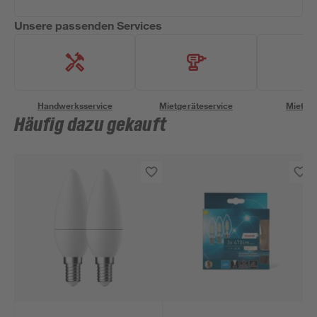
Unsere passenden Services
Handwerksservice
Mietgeräteservice
Miettra
Häufig dazu gekauft