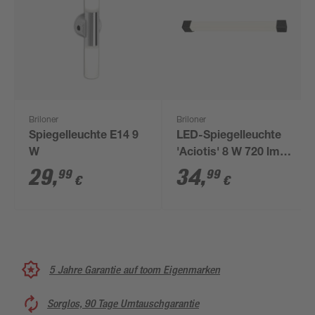
Briloner
Briloner
Spiegelleuchte E14 9
LED-Spiegelleuchte
W
'Aciotis' 8 W 720 lm
neutralweiß 34 x 2,8 x
29
,
34
,
99
99
€
€
6,7 cm
5 Jahre Garantie auf toom Eigenmarken
Sorglos, 90 Tage Umtauschgarantie