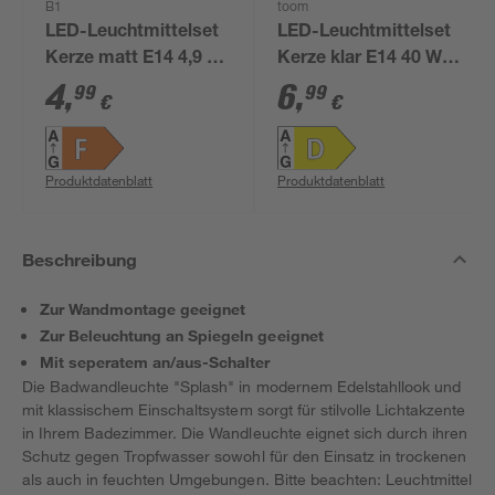
B1
toom
LED-Leuchtmittelset
LED-Leuchtmittelset
Kerze matt E14 4,9 W
Kerze klar E14 40 W
470 lm warmweiß 2
470 lm warmweiß 3
4
,
6
,
99
99
€
€
Stück
Stück
Produktdatenblatt
Produktdatenblatt
Beschreibung
Zur Wandmontage geeignet
Zur Beleuchtung an Spiegeln geeignet
Mit seperatem an/aus-Schalter
Die Badwandleuchte "Splash" in modernem Edelstahllook und
mit klassischem Einschaltsystem sorgt für stilvolle Lichtakzente
in Ihrem Badezimmer. Die Wandleuchte eignet sich durch ihren
Schutz gegen Tropfwasser sowohl für den Einsatz in trockenen
als auch in feuchten Umgebungen. Bitte beachten: Leuchtmittel