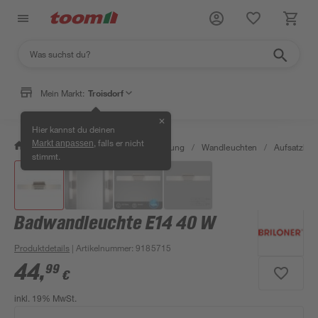
Mein Markt:
Troisdorf
✕
Hier kannst du deinen
, falls er nicht
Markt anpassen
/
Wohnen & Haushalt
/
Beleuchtung
/
Wandleuchten
/
Aufsatzleu
stimmt.
Badwandleuchte E14 40 W
Produktdetails
| Artikelnummer
:
9185715
44
,
99
€
inkl. 19% MwSt.