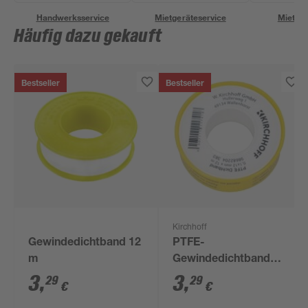
Handwerksservice
Mietgeräteservice
Miettra
Häufig dazu gekauft
Bestseller
Bestseller
Kirchhoff
Gewindedichtband 12
PTFE-
m
Gewindedichtband
0,1 x 12 mm x 12 m
3
,
3
,
29
29
€
€