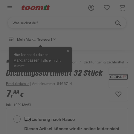
Mein Markt:
Troisdorf
✕
Hier kannst du deinen
, falls er nicht
Markt anpassen
/
Bad & Sanitär
/
Sanitärinstallation
/
Dichtungen & Dichtmittel
/
D
stimmt.
Dichtungssortiment 32 Stück
Produktdetails
| Artikelnummer
:
5466714
7
,
99
€
inkl. 19% MwSt.
Lieferung nach Hause
Diesen Artikel können wir dir online leider nicht