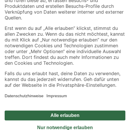
Sicher einkaufen
Jetzt die toom-App herunterladen
Alle Preisangaben in EUR inkl. gesetzl. MwSt.. Die dargestellten Angebote sind unter
Umständen nicht in allen Märkten verfügbar. Die angegebenen Verfügbarkeiten beziehen
sich auf den unter "Mein Markt" ausgewählten toom Baumarkt. Alle Angebote und
Produkte nur solange der Vorrat reicht.
*Paketversand ab 59 € versandkostenfrei, gilt nicht für Artikel mit Speditionsversand, hier
fallen zusätzliche Versandkosten an.
Datenschutz
Privatsphäre
Impressum
AGB
Nutzungsbedingungen
Widerrufsrecht
Vertrag widerrufen
Barrierefreiheit