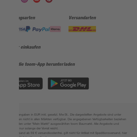
Zahlungsarten
Versandarten
Sicher einkaufen
Jetzt die toom-App herunterladen
Alle Preisangaben in EUR inkl. gesetzl. MwSt.. Die dargestellten Angebote sind unter
Umständen nicht in allen Märkten verfügbar. Die angegebenen Verfügbarkeiten beziehen
sich auf den unter "Mein Markt" ausgewählten toom Baumarkt. Alle Angebote und
Produkte nur solange der Vorrat reicht.
*Paketversand ab 59 € versandkostenfrei, gilt nicht für Artikel mit Speditionsversand, hier