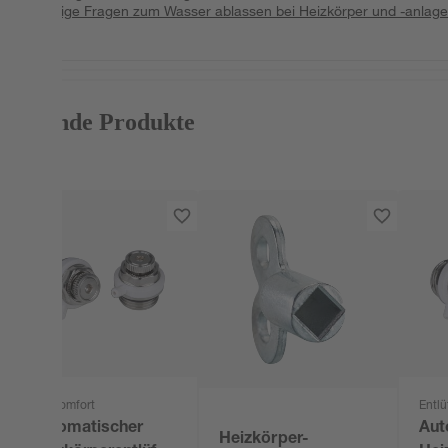
Häufige Fragen zum Wasser ablassen bei Heizkörper und -anlage
Passende Produkte
sanicomfort
Entlü
Automatischer
Aut
Heizkörper-