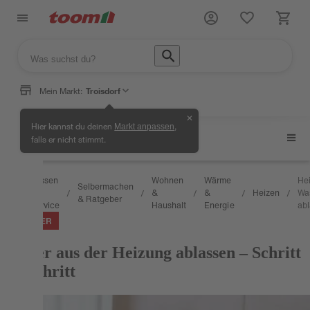
Mein Markt:
Troisdorf
✕
Hier kannst du deinen
,
Markt anpassen
Heizen
falls er nicht stimmt.
Wissen
Wohnen
Wärme
He
Selbermachen
&
&
&
Heizen
Wa
/
/
/
/
/
/
& Ratgeber
Service
Haushalt
Energie
ab
RATGEBER
Wasser aus der Heizung ablassen – Schritt
für Schritt