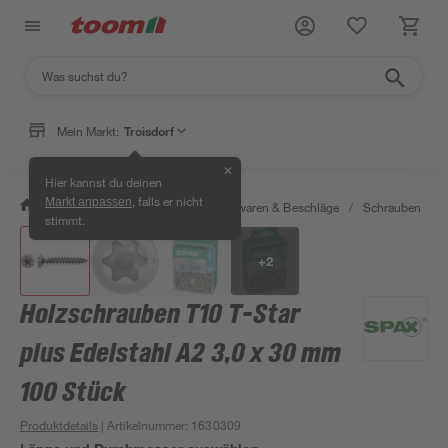
Mein Markt:
Troisdorf
✕
Hier kannst du deinen
, falls er nicht
Markt anpassen
/
Werkstatt & Maschinen
/
Eisenwaren & Beschläge
/
Schrauben
/
stimmt.
+
2
Holzschrauben T10 T-Star
plus Edelstahl A2 3,0 x 30 mm
100 Stück
Produktdetails
| Artikelnummer
:
1630309