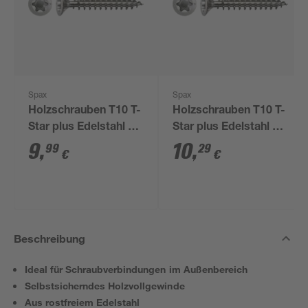
Spax
Spax
Holzschrauben T10 T-
Holzschrauben T10 T-
Star plus Edelstahl A2
Star plus Edelstahl A2
3,0 x 25 mm 100
3,0 x 20 mm 100
9
,
10
,
99
29
€
€
Stück
Stück
Beschreibung
Ideal für Schraubverbindungen im Außenbereich
Selbstsicherndes Holzvollgewinde
Aus rostfreiem Edelstahl