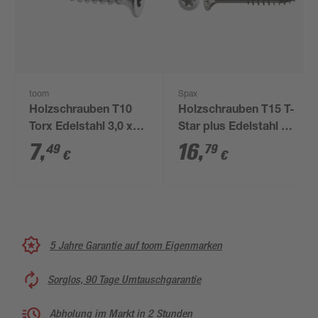
toom
Spax
Holzschrauben T10
Holzschrauben T15 T-
Torx Edelstahl 3,0 x
Star plus Edelstahl A2
20 mm 50 Stück
150 Stück 3,5 x 35
7
,
16
,
49
79
€
€
mm
5 Jahre Garantie auf toom Eigenmarken
Sorglos, 90 Tage Umtauschgarantie
Abholung im Markt in 2 Stunden