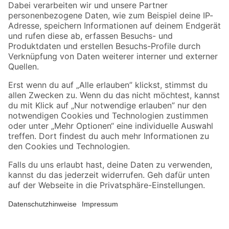
Zahlungsarten
Versandarten
Sicher einkaufen
Jetzt die toom-App herunterladen
Alle Preisangaben in EUR inkl. gesetzl. MwSt.. Die dargestellten Angebote sind unter
Umständen nicht in allen Märkten verfügbar. Die angegebenen Verfügbarkeiten beziehen
sich auf den unter "Mein Markt" ausgewählten toom Baumarkt. Alle Angebote und
Produkte nur solange der Vorrat reicht.
*Paketversand ab 59 € versandkostenfrei, gilt nicht für Artikel mit Speditionsversand, hier
fallen zusätzliche Versandkosten an.