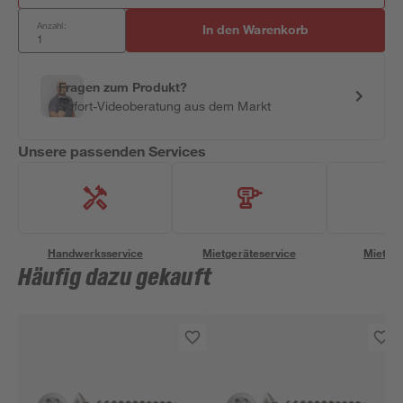
Anzahl:
In den Warenkorb
Fragen zum Produkt?
Sofort-Videoberatung aus dem Markt
Unsere passenden Services
Handwerksservice
Mietgeräteservice
Miettra
Häufig dazu gekauft