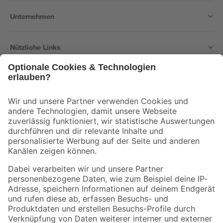
Unternehmen
Nützliche Links
Bleib auf dem Laufenden mit unserem Newsletter
Der toom Newsletter: Keine Angebote und Aktionen mehr verpassen!
Zur Newsletter Anmeldung
Folge uns
Zahlungsarten
Versandarten