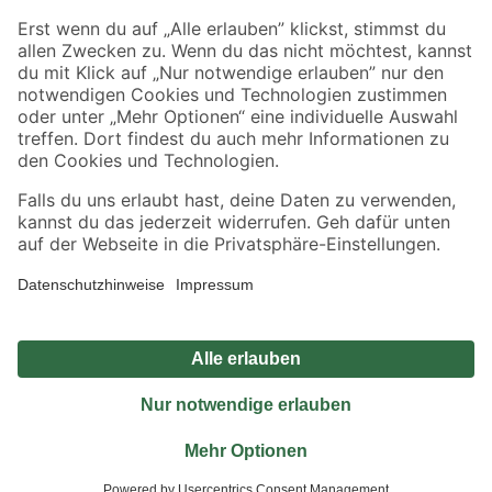
Sicher einkaufen
Jetzt die toom-App herunterladen
Alle Preisangaben in EUR inkl. gesetzl. MwSt.. Die dargestellten Angebote sind unter
Umständen nicht in allen Märkten verfügbar. Die angegebenen Verfügbarkeiten beziehen
sich auf den unter "Mein Markt" ausgewählten toom Baumarkt. Alle Angebote und
Produkte nur solange der Vorrat reicht.
*Paketversand ab 59 € versandkostenfrei, gilt nicht für Artikel mit Speditionsversand, hier
fallen zusätzliche Versandkosten an.
Datenschutz
Privatsphäre
Impressum
AGB
Nutzungsbedingungen
Widerrufsrecht
Vertrag widerrufen
Barrierefreiheit
© 2026 toom Baumarkt GmbH