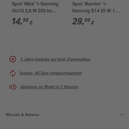
Spot 'Mini' 1-flammig
Spot 'Barnim' 1-
GU10 2,8 W 250 lm
flammig E14 25 W 11
warmweiß Ø 6 cm
x 15,7 x 11 cm
14
,
29
,
99
99
€
€
5 Jahre Garantie auf toom Eigenmarken
Sorglos, 90 Tage Umtauschgarantie
Abholung im Markt in 2 Stunden
Wissen & Service