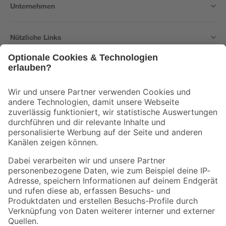
Unternehmen
Nützliche Links
Bleib auf dem Laufenden mit unserem Newsletter
Der toom Newsletter: Keine Angebote und Aktionen mehr verpassen!
Zur Newsletter Anmeldung
Folge uns
Zahlungsarten
Versandarten