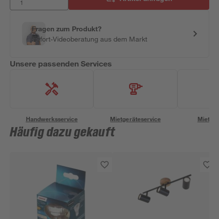
Fragen zum Produkt?
Sofort-Videoberatung aus dem Markt
Unsere passenden Services
Handwerksservice
Mietgeräteservice
Miettra
Häufig dazu gekauft