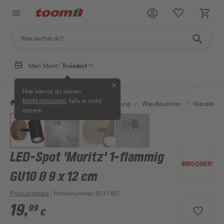
Mein Markt:
Troisdorf
✕
Hier kannst du deinen
, falls er nicht
Markt anpassen
/
Wohnen & Haushalt
/
Beleuchtung
/
Wandleuchten
/
Wandstrahl
stimmt.
LED-Spot 'Muritz' 1-flammig
GU10 Ø 9 x 12 cm
Produktdetails
| Artikelnummer
:
9241467
19
,
99
€