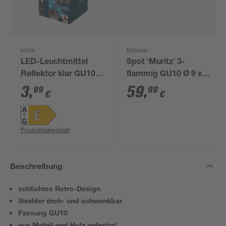
toom
Briloner
LED-Leuchtmittel
Spot 'Muritz' 3-
Reflektor klar GU10
flammig GU10 Ø 9 x
2,2 W 215 lm
14,3 x 47,3 cm
3
,
59
,
99
99
€
€
warmweiß
Produktdatenblatt
Beschreibung
schlichtes Retro-Design
Strahler dreh- und schwenkbar
Fassung GU10
aus Metall und Holz gefertigt