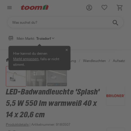
Mein Markt:
Troisdorf
✕
Hier kannst du deinen
, falls er nicht
Markt anpassen
/
Wohnen & Haushalt
/
Beleuchtung
/
Wandleuchten
/
Aufsatzleu
stimmt.
LED-Badwandleuchte 'Splash'
5,5 W 550 lm warmweiß 40 x
14 x 20,6 cm
Produktdetails
| Artikelnummer
:
9180507