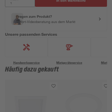
In den Warenkorb
Fragen zum Produkt?
Sofort-Videoberatung aus dem Markt
Unsere passenden Services
Handwerksservice
Mietgeräteservice
Miettra
Häufig dazu gekauft