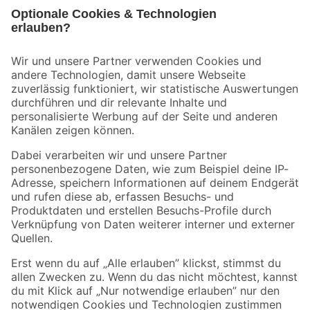
Bleib auf dem Laufenden mit unserem Newsletter
Der toom Newsletter: Keine Angebote und Aktionen mehr verpassen!
Zur Newsletter Anmeldung
Folge uns
Zahlungsarten
Versandarten
Sicher einkaufen
Jetzt die toom-App herunterladen