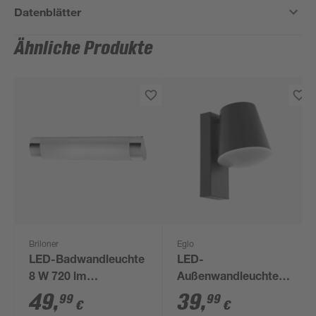
Datenblätter
Ähnliche Produkte
Briloner
Eglo
LED-Badwandleuchte
LED-
8 W 720 lm
Außenwandleuchte
neutralweiß 8,7 x 5,2 x
'Mouna' IP 44 22 x
49
,
39
,
99
99
€
€
375 cm
26,5 cm