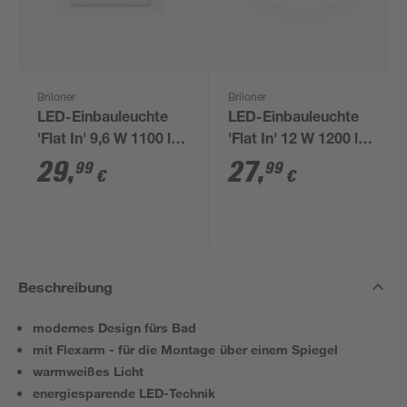
Briloner
Briloner
LED-Einbauleuchte
LED-Einbauleuchte
'Flat In' 9,6 W 1100 lm
'Flat In' 12 W 1200 lm
neutralweiß 17 cm
neutralweiß Ø 17 cm
29
,
27
,
99
99
€
€
Beschreibung
modernes Design fürs Bad
mit Flexarm - für die Montage über einem Spiegel
warmweißes Licht
energiesparende LED-Technik