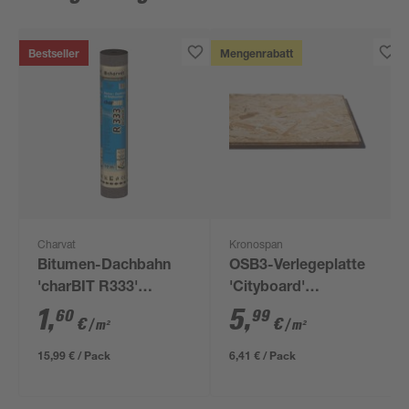
Bestseller
Mengenrabatt
Charvat
Kronospan
Bitumen-Dachbahn
OSB3-Verlegeplatte
'charBIT R333'
'Cityboard'
besandet schwarz
ungeschliffen 1690 x
1
,
5
,
60
99
€
€
/ m²
/ m²
100 x 1000 cm
634 x 12 mm
15,99 € / Pack
6,41 € / Pack