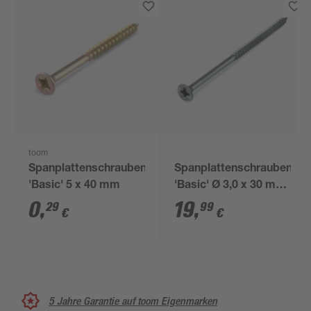
toom
Spanplattenschrauben
Spanplattenschrauben
'Basic' 5 x 40 mm
'Basic' Ø 3,0 x 30 mm
A2 PZ1 300 Stück
0
,
19
,
29
99
€
€
5 Jahre Garantie auf toom Eigenmarken