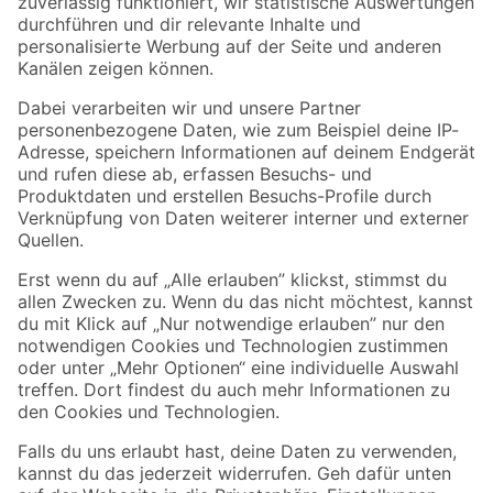
Zur Newsletter Anmeldung
Folge uns
Zahlungsarten
Versandarten
Sicher einkaufen
Jetzt die toom-App herunterladen
Alle Preisangaben in EUR inkl. gesetzl. MwSt.. Die dargestellten Angebote sind unter