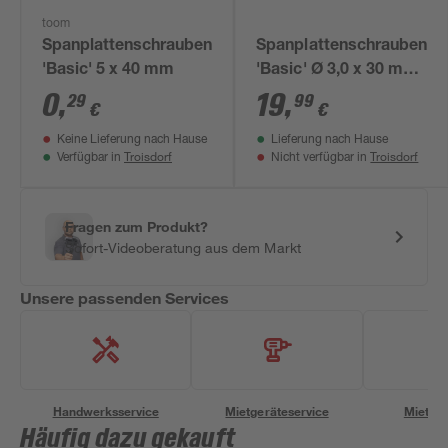
toom
Spanplattenschrauben
Spanplattenschrauben
'Basic' 5 x 40 mm
'Basic' Ø 3,0 x 30 mm
A2 PZ1 300 Stück
0
,
19
,
29
99
€
€
Keine Lieferung nach Hause
Lieferung nach Hause
Troisdorf
Troisdorf
Verfügbar in
Nicht verfügbar in
Fragen zum Produkt?
Sofort-Videoberatung aus dem Markt
Unsere passenden Services
Handwerksservice
Mietgeräteservice
Miettra
Häufig dazu gekauft