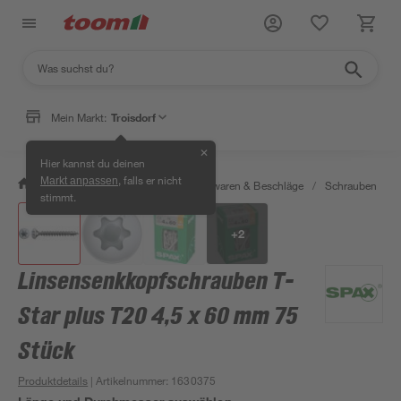
Mein Markt:
Troisdorf
✕
Hier kannst du deinen
, falls er nicht
Markt anpassen
/
Werkstatt & Maschinen
/
Eisenwaren & Beschläge
/
Schrauben
/
stimmt.
+
2
Linsensenkkopfschrauben T-
Star plus T20 4,5 x 60 mm 75
Stück
Produktdetails
| Artikelnummer
:
1630375