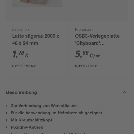
binderholz
Kronospan
Latte sägerau 2000 x
OSB3-Verlegeplatte
48 x 24 mm
'Cityboard'
ungeschliffen 1690 x
1
,
5
,
78
99
€
€
/ m²
634 x 12 mm
0,89 € / Meter
6,41 € / Pack
Beschreibung
Zur Verbindung von Werkstücken
Für die Verwendung im Heimbereich geeignet
Mit Kreuzschlitzkopf
Pozidriv-Antrieb