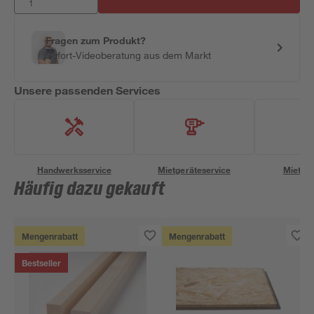
Fragen zum Produkt?
Sofort-Videoberatung aus dem Markt
Unsere passenden Services
Handwerksservice
Mietgeräteservice
Miettra
Häufig dazu gekauft
Mengenrabatt
Mengenrabatt
Bestseller