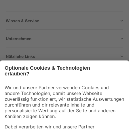
Wissen & Service
Unternehmen
Nützliche Links
Bleib auf dem Laufenden mit unserem Newsletter
Der toom Newsletter: Keine Angebote und Aktionen mehr verpassen!
Zur Newsletter Anmeldung
Folge uns