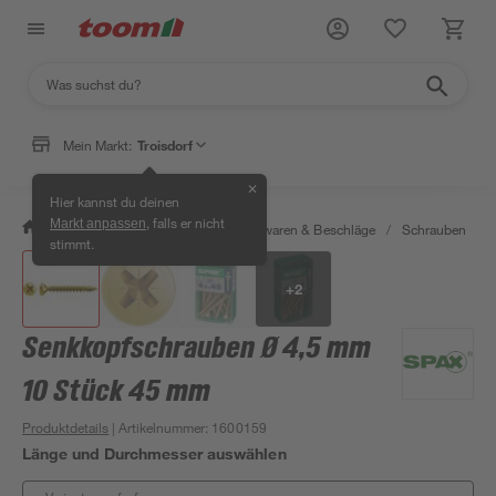
Mein Markt:
Troisdorf
✕
Hier kannst du deinen
, falls er nicht
Markt anpassen
/
Werkstatt & Maschinen
/
Eisenwaren & Beschläge
/
Schrauben
/
stimmt.
+
2
Senkkopfschrauben Ø 4,5 mm
10 Stück 45 mm
Produktdetails
| Artikelnummer
:
1600159
Länge und Durchmesser auswählen