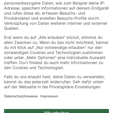
Zahlungsarten
Versandarten
Sicher einkaufen
Jetzt die toom-App herunterladen
Alle Preisangaben in EUR inkl. gesetzl. MwSt.. Die dargestellten Angebote sind unter
Umständen nicht in allen Märkten verfügbar. Die angegebenen Verfügbarkeiten beziehen
sich auf den unter "Mein Markt" ausgewählten toom Baumarkt. Alle Angebote und
Produkte nur solange der Vorrat reicht.
*Paketversand ab 59 € versandkostenfrei, gilt nicht für Artikel mit Speditionsversand, hier
fallen zusätzliche Versandkosten an.
Datenschutz
Privatsphäre
Impressum
AGB