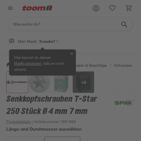
Mein Markt:
Troisdorf
✕
Hier kannst du deinen
, falls er nicht
Markt anpassen
/
Werkstatt & Maschinen
/
Eisenwaren & Beschläge
/
Schrauben
/
stimmt.
+
2
Senkkopfschrauben T-Star
250 Stück Ø 4 mm 7 mm
Produktdetails
| Artikelnummer
:
1691899
Länge und Durchmesser auswählen