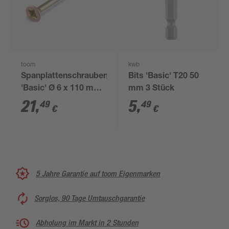
toom
kwb
Spanplattenschrauben
Bits 'Basic' T20 50
'Basic' Ø 6 x 110 mm
mm 3 Stück
PZ3 100 Stück
21
,
5
,
49
49
€
€
5 Jahre Garantie auf toom Eigenmarken
Sorglos, 90 Tage Umtauschgarantie
Abholung im Markt in 2 Stunden