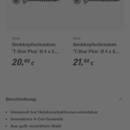
Spax
Spax
Senkkopfschrauben
Senkkopfschrauben
'T-Star Plus' Ø 4 x 50
'T-Star Plus' Ø 4 x 60
mm 400 Stück
mm 300 Stück
20
,
21
,
99
99
€
€
Beschreibung
Universell bei Holzkonstruktionen einsetzbar
Innovatives 4-Cut-Gewinde
Aus gelb verzinktem Stahl