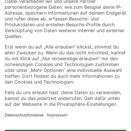
Zahlungsarten
Versandarten
Sicher einkaufen
Jetzt die toom-App herunterladen
Alle Preisangaben in EUR inkl. gesetzl. MwSt.. Die dargestellten Angebote sind unter
Umständen nicht in allen Märkten verfügbar. Die angegebenen Verfügbarkeiten beziehen
sich auf den unter "Mein Markt" ausgewählten toom Baumarkt. Alle Angebote und
Produkte nur solange der Vorrat reicht.
*Paketversand ab 59 € versandkostenfrei, gilt nicht für Artikel mit Speditionsversand, hier
fallen zusätzliche Versandkosten an.