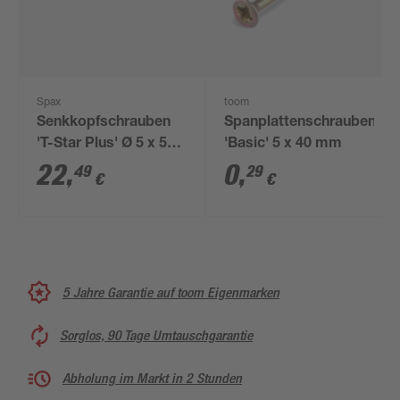
Spax
toom
Senkkopfschrauben
Spanplattenschrauben
'T-Star Plus' Ø 5 x 50
'Basic' 5 x 40 mm
mm 300 Stück
22
,
0
,
49
29
€
€
5 Jahre Garantie auf toom Eigenmarken
Sorglos, 90 Tage Umtauschgarantie
Abholung im Markt in 2 Stunden