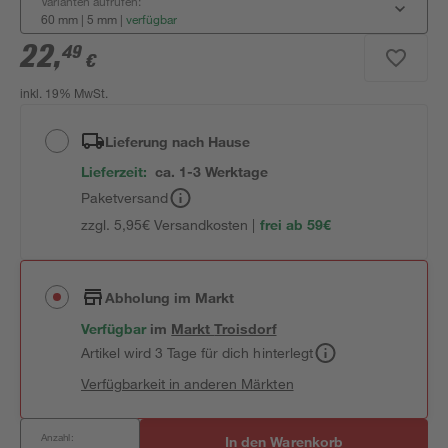
Varianten aufrufen:
60 mm | 5 mm
|
verfügbar
22
,
49
€
inkl. 19% MwSt.
Lieferung nach Hause
Lieferzeit:
ca. 1-3 Werktage
Paketversand
zzgl. 5,95€ Versandkosten |
frei ab 59€
Abholung im Markt
Verfügbar
im
Markt
Troisdorf
Artikel wird 3 Tage für dich hinterlegt
Verfügbarkeit in anderen Märkten
Anzahl:
In den Warenkorb