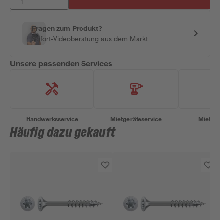
Fragen zum Produkt?
Sofort-Videoberatung aus dem Markt
Unsere passenden Services
Handwerksservice
Mietgeräteservice
Miettra
Häufig dazu gekauft