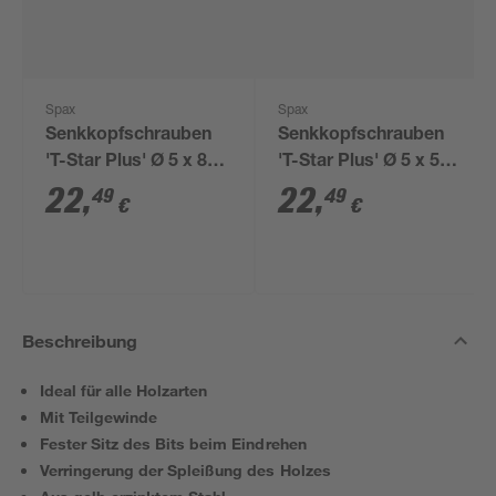
Spax
Spax
Senkkopfschrauben
Senkkopfschrauben
'T-Star Plus' Ø 5 x 80
'T-Star Plus' Ø 5 x 50
mm 150 Stück
mm 300 Stück
22
,
22
,
49
49
€
€
Beschreibung
Ideal für alle Holzarten
Mit Teilgewinde
Fester Sitz des Bits beim Eindrehen
Verringerung der Spleißung des Holzes