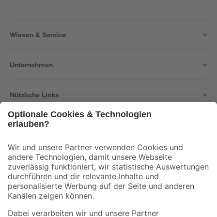
Wissen & Service
Unternehmen
Nützliche Links
Bleib auf dem Laufenden mit unserem Newsletter
Der toom Newsletter: Keine Angebote und Aktionen mehr verpassen!
Zur Newsletter Anmeldung
Folge uns