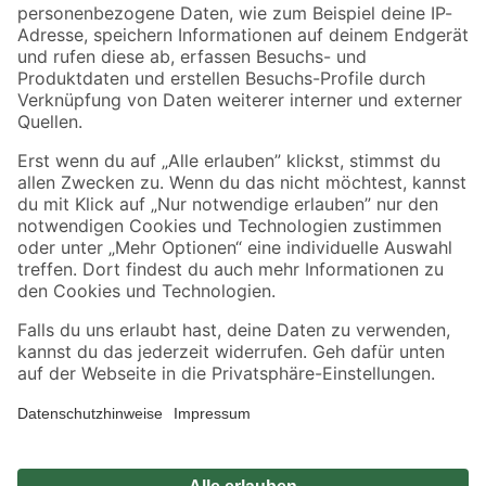
Zahlungsarten
Versandarten
Sicher einkaufen
Jetzt die toom-App herunterladen
Alle Preisangaben in EUR inkl. gesetzl. MwSt.. Die dargestellten Angebote sind unter
Umständen nicht in allen Märkten verfügbar. Die angegebenen Verfügbarkeiten beziehen
sich auf den unter "Mein Markt" ausgewählten toom Baumarkt. Alle Angebote und
Produkte nur solange der Vorrat reicht.
*Paketversand ab 59 € versandkostenfrei, gilt nicht für Artikel mit Speditionsversand, hier
fallen zusätzliche Versandkosten an.
Datenschutz
Privatsphäre
Impressum
AGB