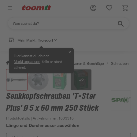
Mein Markt:
Troisdorf
✕
Hier kannst du deinen
, falls er nicht
Markt anpassen
/
Werkstatt & Maschinen
/
Eisenwaren & Beschläge
/
Schrauben
/
stimmt.
+
2
Senkkopfschrauben 'T-Star
Plus' Ø 5 x 60 mm 250 Stück
Produktdetails
| Artikelnummer
:
1603316
Länge und Durchmesser auswählen