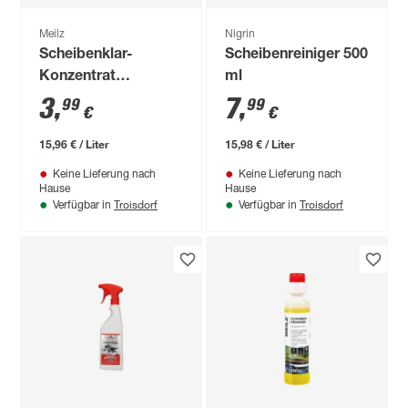
Meilz
Nigrin
Scheibenklar-
Scheibenreiniger 500
Konzentrat
ml
'Bergduft' 250 ml
3
,
7
,
99
99
€
€
15,96 € / Liter
15,98 € / Liter
Keine Lieferung nach
Keine Lieferung nach
Hause
Hause
Troisdorf
Troisdorf
Verfügbar in
Verfügbar in