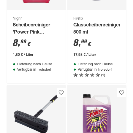
Nigrin
Firefix
Scheibenreiniger
Glasscheibenreiniger
'Power Pink
500 ml
Euphoria'
8
,
8
,
99
99
€
€
Grapefruit-Minze 5 l
1,80 € / Liter
17,98 € / Liter
Lieferung nach Hause
Lieferung nach Hause
Troisdorf
Troisdorf
Verfügbar in
Verfügbar in
(1)