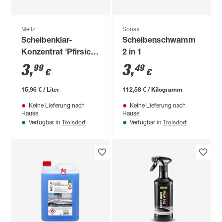
Meilz
Sonax
Scheibenklar-
Scheibenschwamm
Konzentrat 'Pfirsich'
2 in 1
250 ml
3
,
3
,
99
49
€
€
15,96 € / Liter
112,58 € / Kilogramm
Keine Lieferung nach
Keine Lieferung nach
Hause
Hause
Troisdorf
Troisdorf
Verfügbar in
Verfügbar in