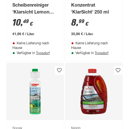
Scheibenreiniger
Konzentrat
'Klarsicht Lemon
'KlarSicht' 250 ml
Rocks' 1:100
10
,
8
,
49
99
€
€
Konzentrat 250 ml
41,96 € / Liter
35,96 € / Liter
Keine Lieferung nach
Keine Lieferung nach
Hause
Hause
Troisdorf
Troisdorf
Verfügbar in
Verfügbar in
Sonax
Nigrin