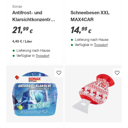
Sonax
Antifrost- und
Schneebesen XXL
Klarsichtkonzentrat
MAX4CAR
5 l
21
,
14
,
99
99
€
€
Lieferung nach Hause
4,40 € / Liter
Troisdorf
Verfügbar in
Lieferung nach Hause
Troisdorf
Verfügbar in