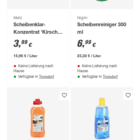
Meilz
Nigrin
Scheibenklar-
Scheibenreiniger 300
Konzentrat 'Kirsch'
ml
250 ml
3
,
6
,
99
99
€
€
15,96 € / Liter
23,30 € / Liter
Keine Lieferung nach
Keine Lieferung nach
Hause
Hause
Troisdorf
Troisdorf
Verfügbar in
Verfügbar in