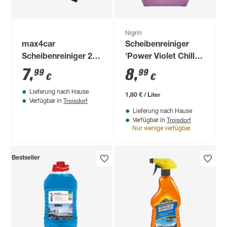
Nigrin
max4car
Scheibenreiniger
Scheibenreiniger 2-
'Power Violet Chill
seitig Gr. XL
Out' Lavendel-Zitrus
7
,
8
,
99
99
€
€
5 l
Lieferung nach Hause
1,80 € / Liter
Troisdorf
Verfügbar in
Lieferung nach Hause
Troisdorf
Verfügbar in
Nur wenige verfügbar
Bestseller