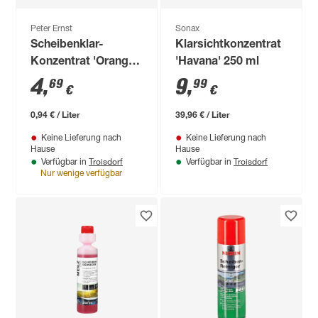
Peter Ernst
Sonax
Scheibenklar-
Klarsichtkonzentrat
Konzentrat 'Orange'
'Havana' 250 ml
5 l
4
,
9
,
69
99
€
€
0,94 € / Liter
39,96 € / Liter
Keine Lieferung nach
Keine Lieferung nach
Hause
Hause
Troisdorf
Troisdorf
Verfügbar in
Verfügbar in
Nur wenige verfügbar