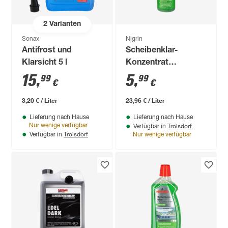
2
Varianten
Sonax
Nigrin
Antifrost und
Scheibenklar-
Klarsicht 5 l
Konzentrat
'Performance' 250
15
,
5
,
99
99
€
€
ml
3,20 € / Liter
23,96 € / Liter
Lieferung nach Hause
Lieferung nach Hause
Troisdorf
Nur wenige verfügbar
Verfügbar in
Troisdorf
Verfügbar in
Nur wenige verfügbar