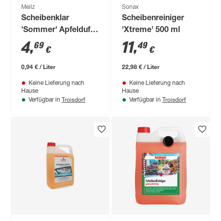
Meilz
Sonax
Scheibenklar
Scheibenreiniger
'Sommer' Apfelduft
'Xtreme' 500 ml
5 l
4
,
11
,
69
49
€
€
0,94 € / Liter
22,98 € / Liter
Keine Lieferung nach
Keine Lieferung nach
Hause
Hause
Troisdorf
Troisdorf
Verfügbar in
Verfügbar in