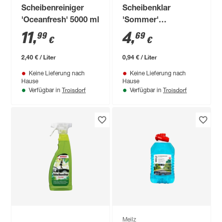
Scheibenreiniger
Scheibenklar
'Oceanfresh' 5000 ml
'Sommer'
Orangenduft 5 l
11
,
4
,
99
69
€
€
2,40 € / Liter
0,94 € / Liter
Keine Lieferung nach
Keine Lieferung nach
Hause
Hause
Troisdorf
Troisdorf
Verfügbar in
Verfügbar in
Meilz