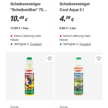
Scheibenreiniger
Scheibenreiniger
"ScheibenStar" 750
Cool Aqua 5 l
ml
10
,
4
,
49
29
€
€
13,99 € / Liter
0,86 € / Liter
Keine Lieferung nach
Keine Lieferung nach
Hause
Hause
Troisdorf
Troisdorf
Verfügbar in
Verfügbar in
Sonax
Sonax