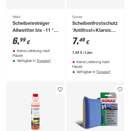
Meilz
Sonax
Scheibenreiniger
Scheibenfrostschutz
Allwettter bis -11 °C
'Antifrost+Klarsicht'
3 l
Konzentrat bis -30
6
,
7
,
99
49
€
€
°C 1 l
Keine Lieferung nach
7,49 € / Liter
Hause
Troisdorf
Verfügbar in
Keine Lieferung nach
Hause
Troisdorf
Verfügbar in