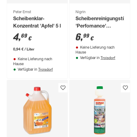
Peter Ernst
Nigrin
Scheibenklar-
Scheibenreinigungstücher
Konzentrat 'Apfel' 5 l
'Perfomance'
transparent 30 Stück
4
,
6
,
69
99
€
€
Keine Lieferung nach
0,94 € / Liter
Hause
Troisdorf
Verfügbar in
Keine Lieferung nach
Hause
Troisdorf
Verfügbar in