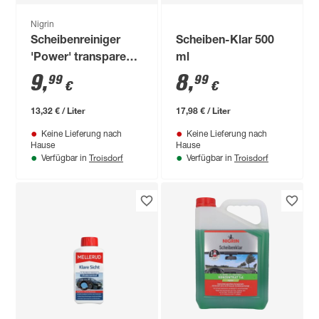
Nigrin
Scheibenreiniger
Scheiben-Klar 500
'Power' transparent
ml
750 ml
9
,
8
,
99
99
€
€
13,32 € / Liter
17,98 € / Liter
Keine Lieferung nach
Keine Lieferung nach
Hause
Hause
Troisdorf
Troisdorf
Verfügbar in
Verfügbar in