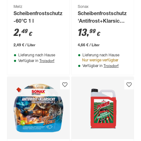
Meilz
Sonax
Scheibenfrostschutz
Scheibenfrostschutz
-60°C 1 l
'Antifrost+Klarsicht'
Green Forest 3 l
2
,
13
,
49
99
€
€
2,49 € / Liter
4,66 € / Liter
Lieferung nach Hause
Lieferung nach Hause
Troisdorf
Nur wenige verfügbar
Verfügbar in
Troisdorf
Verfügbar in