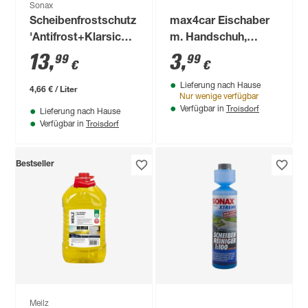
Sonax
Scheibenfrostschutz
max4car Eischaber
'Antifrost+Klarsicht'
m. Handschuh,
Ice Fresh 3 l
Elchdesign
13
,
3
,
99
99
€
€
Lieferung nach Hause
4,66 € / Liter
Nur wenige verfügbar
Troisdorf
Verfügbar in
Lieferung nach Hause
Troisdorf
Verfügbar in
Bestseller
Meilz