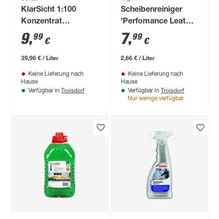
KlarSicht 1:100
Scheibenreiniger
Konzentrat
'Perfomance Leather
Orange+Rosemary
& Cookie'
9
,
7
,
99
99
€
€
250 ml
transparent 3000 ml
39,96 € / Liter
2,66 € / Liter
Keine Lieferung nach
Keine Lieferung nach
Hause
Hause
Troisdorf
Troisdorf
Verfügbar in
Verfügbar in
Nur wenige verfügbar