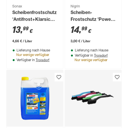
Sonax
Nigrin
Scheibenfrostschutz
Scheiben-
'Antifrost+Klarsicht'
Frostschutz 'Power
Sweet Home 3 l
Ruby Delight' bis -18
13
,
14
,
99
99
€
€
°C 5 l
4,66 € / Liter
3,00 € / Liter
Lieferung nach Hause
Lieferung nach Hause
Troisdorf
Nur wenige verfügbar
Verfügbar in
Troisdorf
Verfügbar in
Nur wenige verfügbar