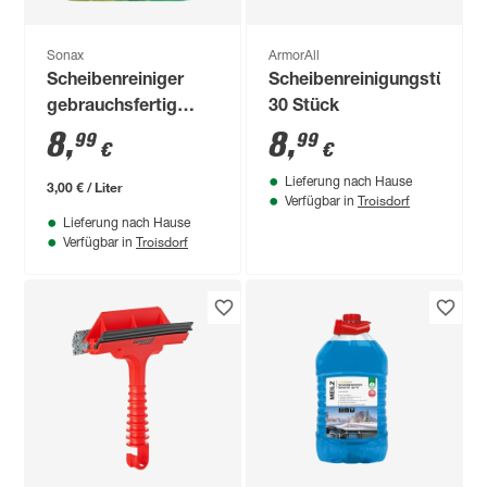
Sonax
ArmorAll
Scheibenreiniger
Scheibenreinigungstücher
gebrauchsfertig
30 Stück
Orange+Rosemary 3
8
,
8
,
99
99
€
€
l
Lieferung nach Hause
3,00 € / Liter
Troisdorf
Verfügbar in
Lieferung nach Hause
Troisdorf
Verfügbar in