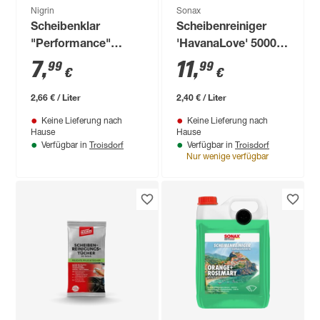
Nigrin
Sonax
Scheibenklar
Scheibenreiniger
"Performance"
'HavanaLove' 5000
Allwetter 2in1 3 l
ml
7
,
11
,
99
99
€
€
2,66 € / Liter
2,40 € / Liter
Keine Lieferung nach
Keine Lieferung nach
Hause
Hause
Troisdorf
Troisdorf
Verfügbar in
Verfügbar in
Nur wenige verfügbar