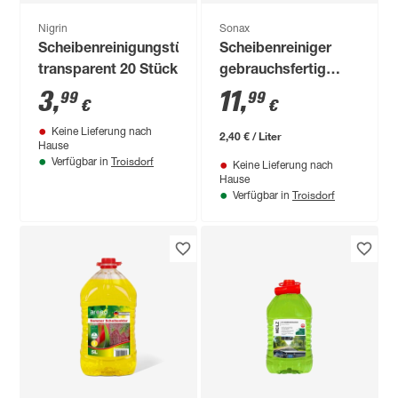
Nigrin
Sonax
Scheibenreinigungstücher
Scheibenreiniger
transparent 20 Stück
gebrauchsfertig
Orange+Rosemary 5
3
,
11
,
99
99
€
€
l
Keine Lieferung nach
2,40 € / Liter
Hause
Troisdorf
Verfügbar in
Keine Lieferung nach
Hause
Troisdorf
Verfügbar in