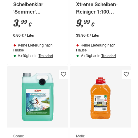
Scheibenklar
Xtreme Scheiben-
'Sommer'
Reiniger 1:100
Zitronenduft 5 l
NanoPro
3
,
9
,
99
99
€
€
0,80 € / Liter
39,96 € / Liter
Keine Lieferung nach
Keine Lieferung nach
Hause
Hause
Troisdorf
Troisdorf
Verfügbar in
Verfügbar in
Sonax
Meilz