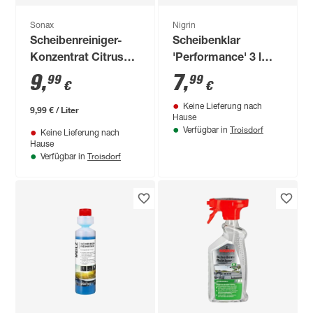
Sonax
Nigrin
Scheibenreiniger-
Scheibenklar
Konzentrat Citrus
'Performance' 3 l
1000 ml
Fertigmix, mit
9
,
7
,
99
99
€
€
Bubblegum-Duft
Keine Lieferung nach
9,99 € / Liter
Hause
Troisdorf
Verfügbar in
Keine Lieferung nach
Hause
Troisdorf
Verfügbar in