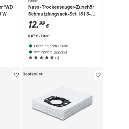
Einhell
er 'WD
Nass-Trockensauger-Zubehör
00 W
Schmutzfangsack-Set 15 l 5-
teilig
12
,
99
€
0,87 € / Liter
Lieferung nach Hause
Troisdorf
Verfügbar in
(1)
Bestseller