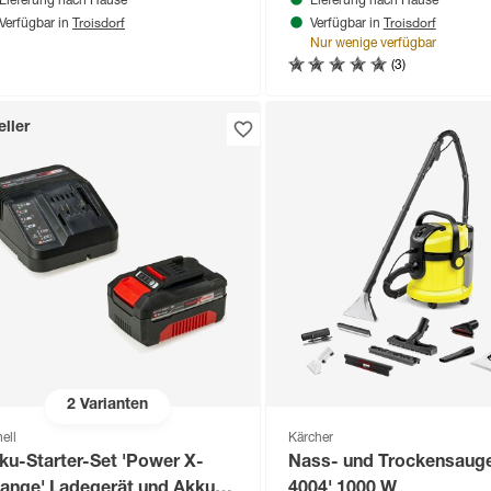
Lieferung nach Hause
Lieferung nach Hause
Troisdorf
Troisdorf
Verfügbar in
Verfügbar in
Nur wenige verfügbar
(3)
ller
2
Varianten
ell
Kärcher
ku-Starter-Set 'Power X-
Nass- und Trockensauge
ange' Ladegerät und Akku
4004' 1000 W