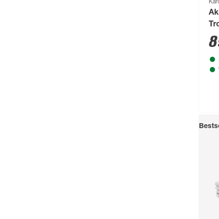
Kär
Nein
(25)
Ak
Tr
oh
8
Bestse