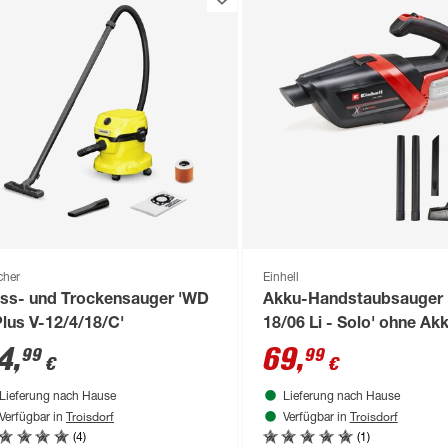
cher
Einhell
ss- und Trockensauger 'WD
Akku-Handstaubsauger 
Plus V-12/4/18/C'
18/06 Li - Solo' ohne Ak
Ladegerät
4
,
69
,
99
99
€
€
Lieferung nach Hause
Lieferung nach Hause
Troisdorf
Troisdorf
Verfügbar in
Verfügbar in
(4)
(1)