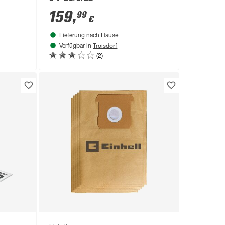
159
,
99
€
Lieferung nach Hause
Troisdorf
Verfügbar in
(2)