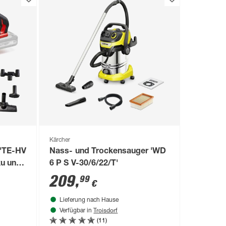
Kärcher
'TE-HV
Nass- und Trockensauger 'WD
ku und
6 P S V-30/6/22/T'
209
,
99
€
Lieferung nach Hause
Troisdorf
Verfügbar in
(11)