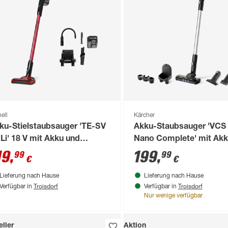
ell
Kärcher
ku-Stielstaubsauger 'TE-SV
Akku-Staubsauger 'VCS
 Li' 18 V mit Akku und
Nano Complete' mit Akk
degerät
Ladegerät
19
,
199
,
99
99
€
€
Lieferung nach Hause
Lieferung nach Hause
Troisdorf
Troisdorf
Verfügbar in
Verfügbar in
Nur wenige verfügbar
ller
Aktion