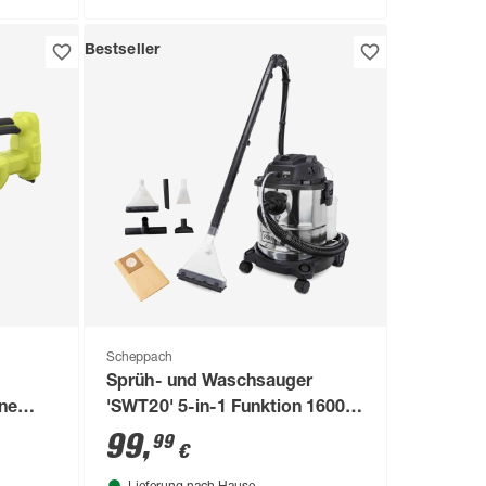
Bestseller
Scheppach
Sprüh- und Waschsauger
ne
'SWT20' 5-in-1 Funktion 1600
W
99
,
99
€