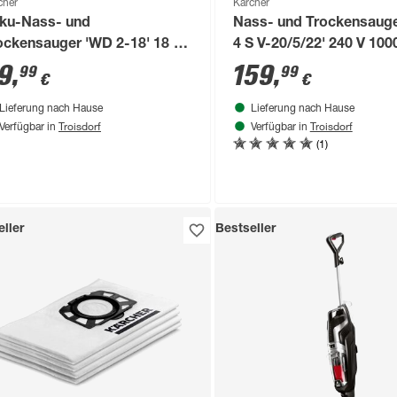
cher
Kärcher
ku-Nass- und
Nass- und Trockensaug
ockensauger 'WD 2-18' 18 V
4 S V-20/5/22' 240 V 10
ne Akku und Ladegerät
9
,
159
,
99
99
€
€
Lieferung nach Hause
Lieferung nach Hause
Troisdorf
Troisdorf
Verfügbar in
Verfügbar in
(1)
ller
Bestseller