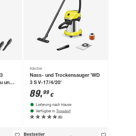
Kärcher
 3
Nass- und Trockensauger 'WD
u und
3 S V-17/4/20'
89
,
99
€
Lieferung nach Hause
Troisdorf
Verfügbar in
(6)
Bestseller