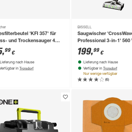
cher
BISSELL
esfilterbeutel 'KFI 357' für
Saugwischer 'CrossWav
ss- und Trockensauger 4
Professional 3-in-1' 560
ück
5
,
199
,
99
99
€
€
Lieferung nach Hause
Lieferung nach Hause
Troisdorf
Troisdorf
Verfügbar in
Verfügbar in
Nur wenige verfügbar
(6)