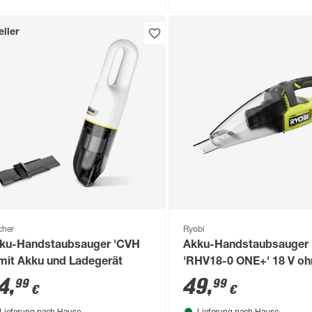
ller
cher
Ryobi
ku-Handstaubsauger 'CVH
Akku-Handstaubsauger
 mit Akku und Ladegerät
'RHV18-0 ONE+' 18 V oh
Akku
4
,
49
,
99
99
€
€