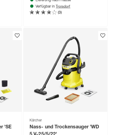
Lieferung nach Hause
Troisdorf
Verfügbar in
(3)
Kärcher
r 'SE
Nass- und Trockensauger 'WD
5 V-25/5/22'