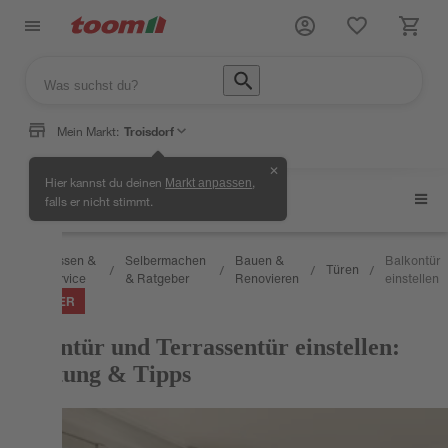
Mein Markt:
Troisdorf
✕
Hier kannst du deinen
,
Markt anpassen
Türen
falls er nicht stimmt.
Wissen &
Selbermachen
Bauen &
Balkontür
Türen
/
/
/
/
/
Service
& Ratgeber
Renovieren
einstellen
RATGEBER
Balkontür und Terrassentür einstellen:
Anleitung & Tipps