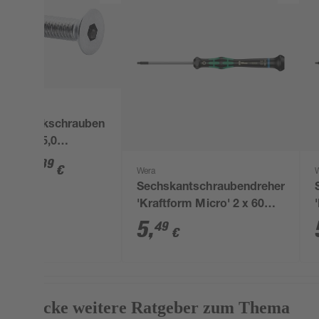
Senkschrauben
ISK5,0
Innensechskant
5
,
89
€
Wera
Edelstahl M6 x
Sechskantschraubendreher
20 mm 4 Stück
'Kraftform Micro' 2 x 60
mm
5
,
49
€
Entdecke weitere Ratgeber zum Thema