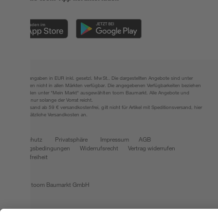
Alle Preisangaben in EUR inkl. gesetzl. MwSt.. Die dargestellten Angebote sind unter
Umständen nicht in allen Märkten verfügbar. Die angegebenen Verfügbarkeiten beziehen
sich auf den unter "Mein Markt" ausgewählten toom Baumarkt. Alle Angebote und
Produkte nur solange der Vorrat reicht.
*Paketversand ab 59 € versandkostenfrei, gilt nicht für Artikel mit Speditionsversand, hier
fallen zusätzliche Versandkosten an.
Datenschutz
Privatsphäre
Impressum
AGB
Nutzungsbedingungen
Widerrufsrecht
Vertrag widerrufen
Barrierefreiheit
© 2026 toom Baumarkt GmbH