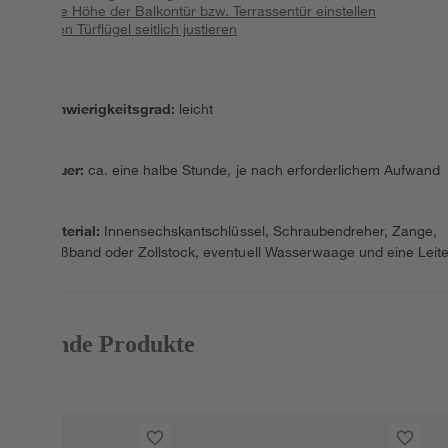
3. Die Höhe der Balkontür bzw. Terrassentür einstellen
4. Den Türflügel seitlich justieren
Schwierigkeitsgrad
:
leicht
Dauer
:
ca. eine halbe Stunde, je nach erforderlichem Aufwand
Material
:
Innensechskantschlüssel, Schraubendreher, Zange,
Maßband oder Zollstock, eventuell Wasserwaage und eine Leite
Passende Produkte