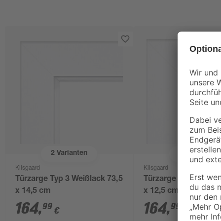
2
Varianten
2
Varianten
Kilsgaard
Kilsgaard
Türzarge Typ 3 Weißlack 73,5
Türzarge Typ 3 Weißl
x 14,5 cm
x 12,5 cm
164
,
164
,
99
99
€
€