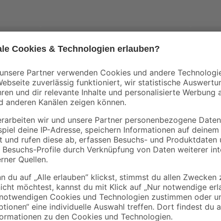
Kilsgaa
Türza
ack 73,5
x 16,
toom
17
Einbohrband-Set Stahl verzinkt Ø
16 mm 4-tlg.