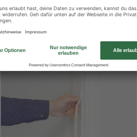
7
,
79
€
Weiterlesen