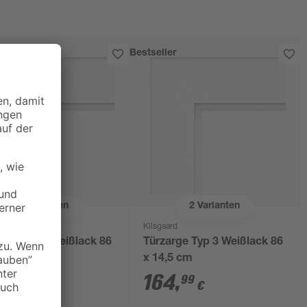
Bestseller
2
Varianten
2
Varianten
rd
Kilsgaard
rge Typ 3 Weißlack 86
Türzarge Typ 3 Weißlack 86
5 cm
x 14,5 cm
9
,
164
,
99
99
€
€