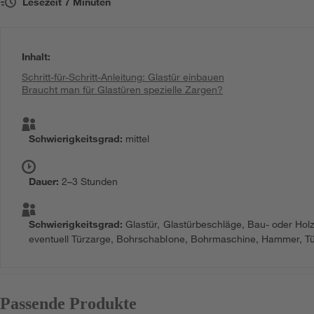
Lesezeit
7
Minuten
Inhalt
:
Schritt-für-Schritt-Anleitung: Glastür einbauen
Braucht man für Glastüren spezielle Zargen?
Schwierigkeitsgrad
:
mittel
Dauer
:
2–3 Stunden
Schwierigkeitsgrad
:
Glastür, Glastürbeschläge, Bau- oder Holz
eventuell Türzarge, Bohrschablone, Bohrmaschine, Hammer, T
Passende Produkte