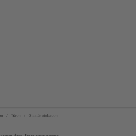
en
Türen
Glastür einbauen
/
/