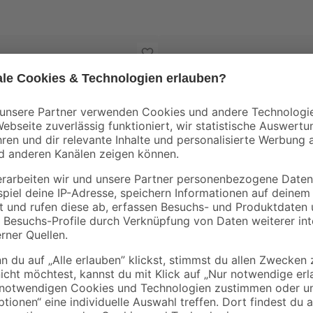
EcoStar
Garagentorantrieb 'Ecosta
Liftronic 500 Serie 2' inkl. 2
Handsendern
149
,
99
€
ntrieb 'Liftronic 800 II'