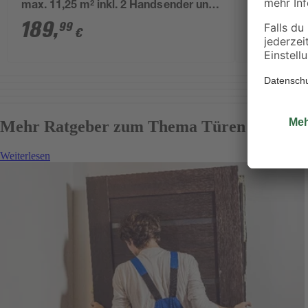
max. 11,25 m² inkl. 2 Handsender und
inkl. 2 Han
Innentaster
Funk-Code
189
,
249
,
99
99
€
Mehr Ratgeber zum Thema Türen & Fenst
Weiterlesen