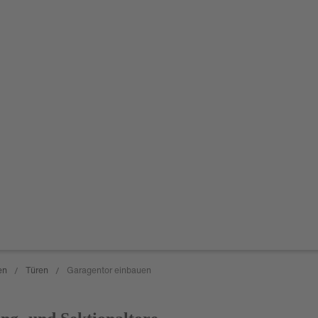
en
Türen
Garagentor einbauen
/
/