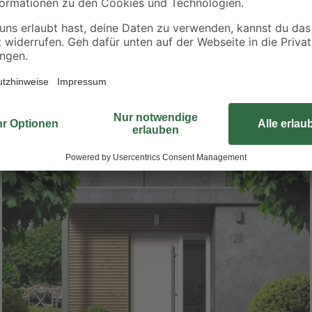
dsender, Innentaster und
taster
€
er
Weiterlesen