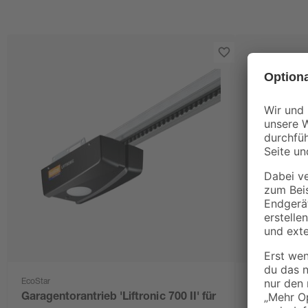
EcoStar
EcoStar
Garagentorantrieb 'Liftronic 700 II' für
Garagentora