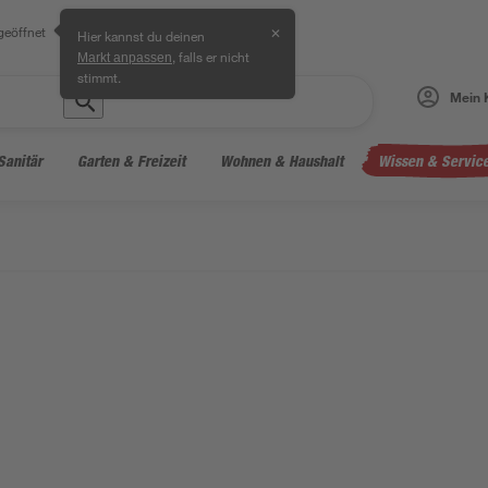
geöffnet
✕
Hier kannst du deinen
, falls er nicht
Markt anpassen
stimmt.
Mein 
Sanitär
Garten & Freizeit
Wohnen & Haushalt
Wissen & Servic