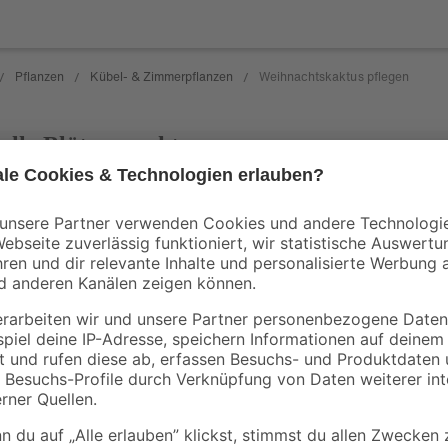
Pflanzen
Kübel- & Zimmerpflanzen
Weihnachtskaktus pflegen
/
/
/
volle Blütenpracht