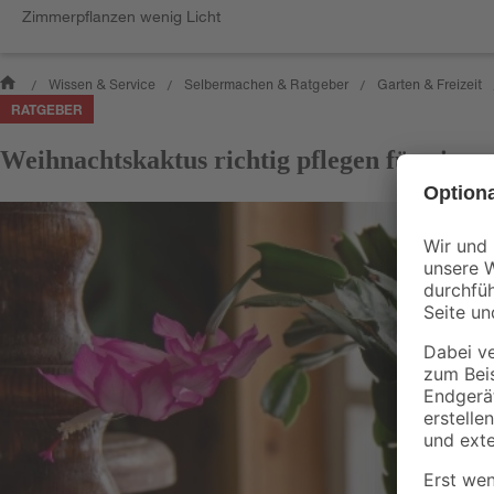
Zimmerpflanzen wenig Licht
Wissen & Service
Selbermachen & Ratgeber
Garten & Freizeit
/
/
/
RATGEBER
Weihnachtskaktus richtig pflegen für eine 