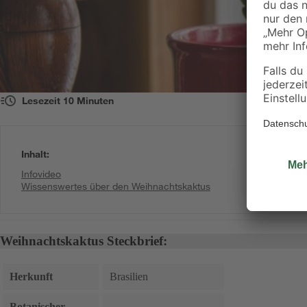
Lesezeit
10
Minuten
Inhalt
:
Infovideo
Wissenswertes über den Weihnachtskaktus
Weihnachtskaktus Steckbrief:
Herkunft
Brasilien
Botanischer