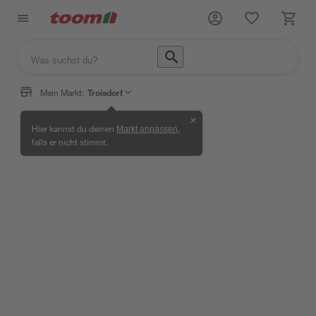
Mein Markt:
Troisdorf
✕
Hier kannst du deinen
,
Markt anpassen
Kübel- & Zimmerpflanzen
falls er nicht stimmt.
Wissen
Garten
Selbermachen
Kübel- &
&
&
Pflanzen
/
/
/
/
/
& Ratgeber
Zimmerpflanze
Service
Freizeit
RATGEBER
Oleander pflegen, pflanzen und
überwintern