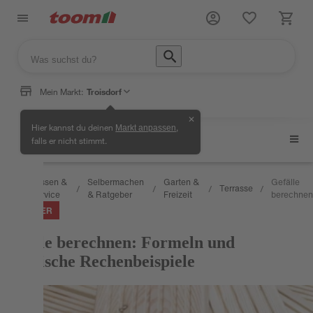
Mein Markt:
Troisdorf
✕
Hier kannst du deinen
,
Markt anpassen
Terrasse
falls er nicht stimmt.
Wissen &
Selbermachen
Garten &
Gefälle
Terrasse
/
/
/
/
/
Service
& Ratgeber
Freizeit
berechnen
RATGEBER
Gefälle berechnen: Formeln und
praktische Rechenbeispiele