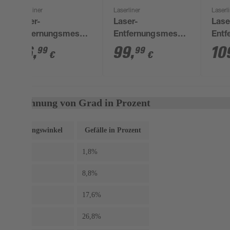
Laserliner
Laserliner
Laserl
Laser-
Laser-
Lase
Entfernungsmesser
Entfernungsmesser
Entf
'DistanceMaster
'DistanceMaster
'Las
56
,
99
,
10
99
99
€
€
40' mit Tasche
Plus 80' mit Tasche
Mast
Umrechnung von Grad in Prozent
Neigungswinkel
Gefälle in Prozent
1°
1,8%
5°
8,8%
10°
17,6%
15°
26,8%