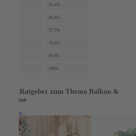
20°
36,4%
25°
46,6%
30°
57,7%
35°
70,0%
40°
83,9%
45°
100%
Mehr Ratgeber zum Thema Balkon &
Terrasse
Weiterlesen