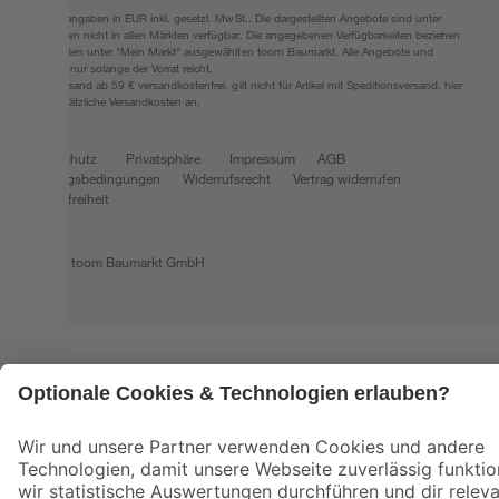
Alle Preisangaben in EUR inkl. gesetzl. MwSt.. Die dargestellten Angebote sind unter
Umständen nicht in allen Märkten verfügbar. Die angegebenen Verfügbarkeiten beziehen
sich auf den unter "Mein Markt" ausgewählten toom Baumarkt. Alle Angebote und
Produkte nur solange der Vorrat reicht.
*Paketversand ab 59 € versandkostenfrei, gilt nicht für Artikel mit Speditionsversand, hier
fallen zusätzliche Versandkosten an.
Datenschutz
Privatsphäre
Impressum
AGB
Nutzungsbedingungen
Widerrufsrecht
Vertrag widerrufen
Barrierefreiheit
© 2026 toom Baumarkt GmbH